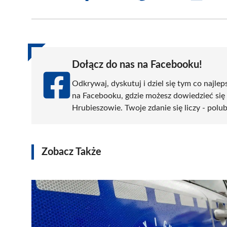
on
on
on
on
on
Facebook
X
Pinterest
WhatsApp
LinkedIn
(Twitter)
Dołącz do nas na Facebooku!
Odkrywaj, dyskutuj i dziel się tym co najlep
na Facebooku, gdzie możesz dowiedzieć się
Hrubieszowie. Twoje zdanie się liczy - polub
Zobacz Także