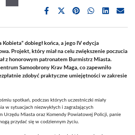
Share
Share
Share
Share
Share
Share
on
on
on
on
on
on
Facebook
X
Pinterest
WhatsApp
LinkedIn
Email
(Twitter)
Kobieta” dobiegł końca, a jego IV edycja
a. Projekt, który miał na celu zwiększenie poczucia
tał z honorowym patronatem Burmistrz Miasta.
z Centrum Samoobrony Krav Maga, co zapewniło
ezpłatnie zdobyć praktyczne umiejętności w zakresie
z ośmiu spotkań, podczas których uczestniczki miały
ia w sytuacjach niezwykłych i zagrażających
ym Urzędu Miasta oraz Komendy Powiatowej Policji, panie
mogą przydać się w codziennym życiu.