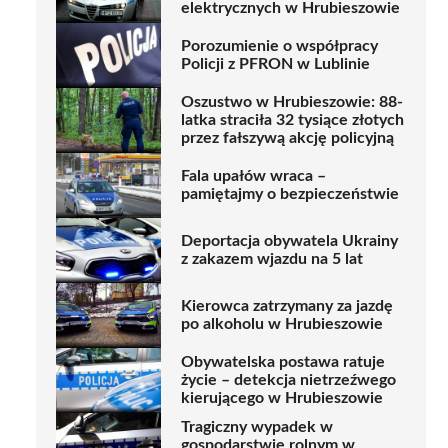
elektrycznych w Hrubieszowie
Porozumienie o współpracy
Policji z PFRON w Lublinie
Oszustwo w Hrubieszowie: 88-
latka straciła 32 tysiące złotych
przez fałszywą akcję policyjną
Fala upałów wraca –
pamiętajmy o bezpieczeństwie
Deportacja obywatela Ukrainy
z zakazem wjazdu na 5 lat
Kierowca zatrzymany za jazdę
po alkoholu w Hrubieszowie
Obywatelska postawa ratuje
życie – detekcja nietrzeźwego
kierującego w Hrubieszowie
Tragiczny wypadek w
gospodarstwie rolnym w