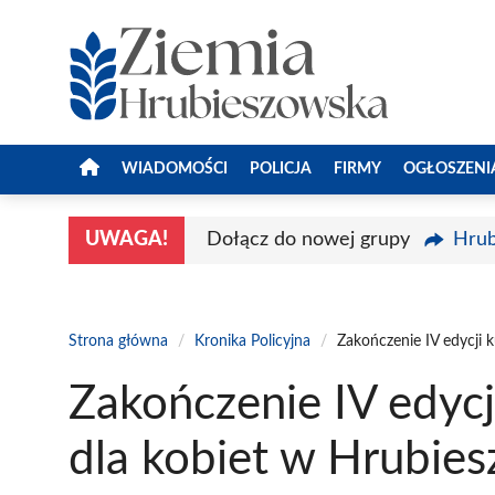
Przejdź
do
treści
WIADOMOŚCI
POLICJA
FIRMY
OGŁOSZENI
UWAGA!
Dołącz do nowej grupy
Hrub
Strona główna
/
Kronika Policyjna
/
Zakończenie IV edycji 
Zakończenie IV edyc
dla kobiet w Hrubie