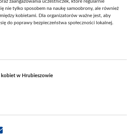
oraz zaangażowania uczestniczek, które regularnie
 się nie tylko sposobem na naukę samoobrony, ale również
między kobietami. Dla organizatorów ważne jest, aby
 się do poprawy bezpieczeństwa społeczności lokalnej.
a kobiet w Hrubieszowie
Share