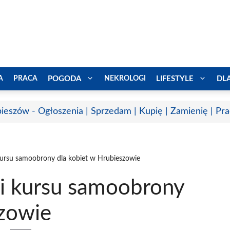
A
PRACA
POGODA
NEKROLOGI
LIFESTYLE
DL
ieszów - Ogłoszenia | Sprzedam | Kupię | Zamienię | Pr
kursu samoobrony dla kobiet w Hrubieszowie
ji kursu samoobrony
szowie