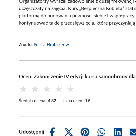
Organizatorzy wyrazili zadowolenie z dużej frekwencji 
uczęszczały na zajęcia. Kurs „Bezpieczna Kobieta” stał
platformą do budowania pewności siebie i współpracy 
kontynuować takie przedsięwzięcia, które przyczyniają
Źródło:
Policja Hrubieszów
Oceń: Zakończenie IV edycji kursu samoobrony dl
★
★
★
★
★
Średnia ocena:
4.82
Liczba ocen:
19
Udostępnij
Share
Share
Share
Share
Share