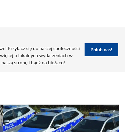
on
Email
sze! Przyłącz się do naszej społeczności
Polub nas!
 więcej o lokalnych wydarzeniach w
 naszą stronę i bądź na bieżąco!