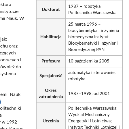
oktora
1987 – robotyka
Doktorat
Instytucie
Politechnika Warszawska
emii Nauk. W
25 marca 1996 –
biocybernetyka i inżynieria
Habilitacja
biomedyczna Instytut
jak:
Biocybernetyki i Inżynierii
uchu
oraz
Biomedycznej PAN
oczących
oczących i
Profesura
10 października 2005
również do
automatyka i sterowanie,
 systemu
Specjalność
robotyka
Okres
1987–1998, od 2001
demii Nauk.
zatrudnienia
j
olitechniki
Politechnika Warszawska;
Wydział Mechaniczny
a
Uczelnia
Energetyki i Lotnictwa;
y w 1992
Instytut Techniki Lotniczej i
oku. Kryzys