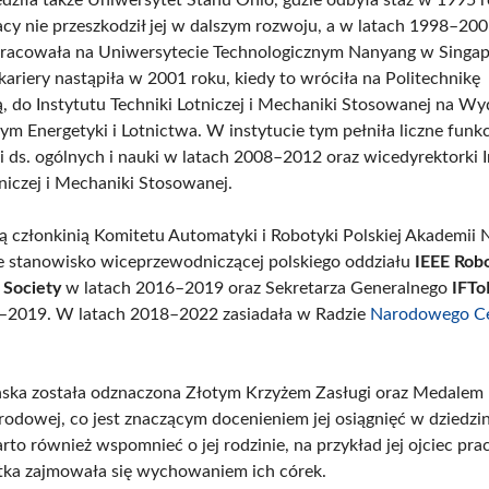
acy nie przeszkodził jej w dalszym rozwoju, a w latach 1998–20
racowała na Uniwersytecie Technologicznym Nanyang w Singap
 kariery nastąpiła w 2001 roku, kiedy to wróciła na Politechnikę
 do Instytutu Techniki Lotniczej i Mechaniki Stosowanej na Wy
m Energetyki i Lotnictwa. W instytucie tym pełniła liczne funk
i ds. ogólnych i nauki w latach 2008–2012 oraz wicedyrektorki 
tniczej i Mechaniki Stosowanej.
ą członkinią Komitetu Automatyki i Robotyki Polskiej Akademii 
że stanowisko wiceprzewodniczącej polskiego oddziału
IEEE Robo
 Society
w latach 2016–2019 oraz Sekretarza Generalnego
IFT
–2019. W latach 2018–2022 zasiadała w Radzie
Narodowego C
ińska została odznaczona Złotym Krzyżem Zasługi oraz Medalem 
rodowej, co jest znaczącym docenieniem jej osiągnięć w dziedzin
rto również wspomnieć o jej rodzinie, na przykład jej ojciec pra
atka zajmowała się wychowaniem ich córek.