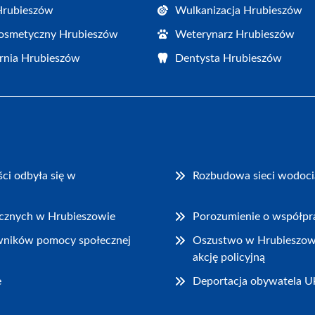
Hrubieszów
Wulkanizacja Hrubieszów
osmetyczny Hrubieszów
Weterynarz Hrubieszów
rnia Hrubieszów
Dentysta Hrubieszów
ci odbyła się w
Rozbudowa sieci wodocią
rycznych w Hrubieszowie
Porozumienie o współpra
wników pomocy społecznej
Oszustwo w Hrubieszowie:
akcję policyjną
e
Deportacja obywatela Uk