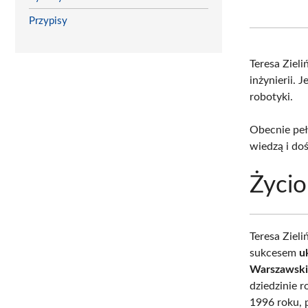
Przypisy
Teresa Ziel
inżynierii. J
robotyki.
Obecnie peł
wiedzą i do
Życio
Teresa Zieli
sukcesem
u
Warszawski
dziedzinie 
1996 roku, 