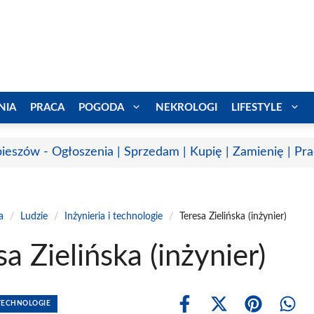
NIA
PRACA
POGODA
NEKROLOGI
LIFESTYLE
ieszów - Ogłoszenia | Sprzedam | Kupię | Zamienię | Pr
a
/
Ludzie
/
Inżynieria i technologie
/
Teresa Zielińska (inżynier)
sa Zielińska (inżynier)
 TECHNOLOGIE
Share
Share
Share
Shar