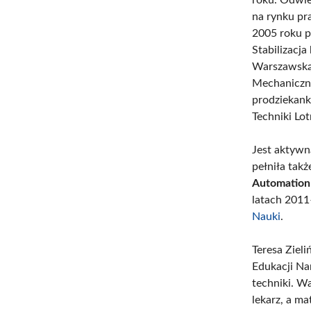
na rynku pr
2005 roku p
Stabilizacja
Warszawską,
Mechaniczny
prodziekank
Techniki Lo
Jest aktywn
pełniła tak
Automation
latach 2011
Nauki
.
Teresa Ziel
Edukacji Na
techniki. Wa
lekarz, a m