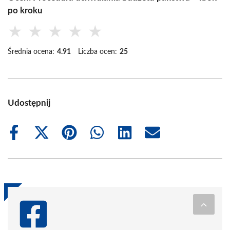
po kroku
★
★
★
★
★
Średnia ocena:
4.91
Liczba ocen:
25
Udostępnij
Share
Share
Share
Share
Share
Share
on
on
on
on
on
on
Facebook
X
Pinterest
WhatsApp
LinkedIn
Email
(Twitter)