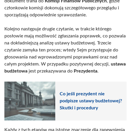
dokument trafia do
Komisji Finansów Publicznych
, gdzie
członkowie komisji dokonują szczegółowego przeglądu i
sporządzają odpowiednie sprawozdanie.
Kolejno następuje drugie czytanie, w trakcie którego
posłowie mają możliwość zgłaszania poprawek, co pozwala
na dokładniejszą analizę ustawy budżetowej. Trzecie
czytanie zamyka ten proces; wtedy Sejm przystępuje do
głosowania nad wprowadzonymi poprawkami oraz nad
całym projektem. W przypadku pozytywnej decyzji,
ustawa
budżetowa
jest przekazywana do
Prezydenta
.
Co jeśli prezydent nie
podpisze ustawy budżetowej?
Skutki i procedury
Każdy z tych etapów ma istotne znaczenie dla zapewnienia