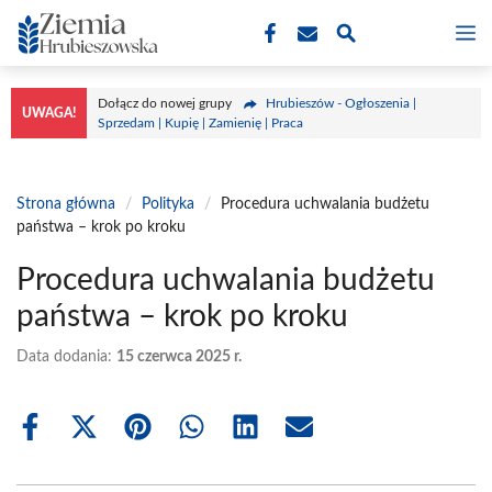
Przejdź
M
do
treści
Dołącz do nowej grupy
Hrubieszów - Ogłoszenia |
UWAGA!
Sprzedam | Kupię | Zamienię | Praca
Strona główna
/
Polityka
/
Procedura uchwalania budżetu
państwa – krok po kroku
Procedura uchwalania budżetu
państwa – krok po kroku
Data dodania:
15 czerwca 2025 r.
Share
Share
Share
Share
Share
Share
on
on
on
on
on
on
Facebook
X
Pinterest
WhatsApp
LinkedIn
Email
(Twitter)