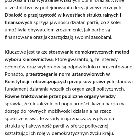
pozwala im na wyrażanie własnych opinii oraz aktywne
uczestnictwo w podejmowaniu decyzji wewnętrznych.
Dbałość o przejrzystość w kwestiach strukturalnych i
finansowych
sprzyja jawności działań partii, co z kolei
umożliwia obywatelom zrozumienie, jak partie są
finansowane oraz jak zarządzają swoimi zasobami.
Kluczowe jest także
stosowanie demokratycznych metod
wyboru kierownictwa
, które gwarantują, że interesy
członków oraz wyborców są odpowiednio reprezentowane.
Ponadto,
przestrzeganie norm ustanowionych w
Konstytucji i obowiązujących przepisów prawnych
stanowi
fundament działania wszelkich organizacji politycznych.
Równe traktowanie przez publiczne organy władzy
sprawia, że niezależnie od popularności, każda partia ma
dostęp do równych możliwości działania na rzecz
społeczeństwa. Te zasady mają znaczący wpływ na
strukturę i aktywność partii w sferze politycznej,
kształtując ich rolę w demokratycznym życiu kraju.