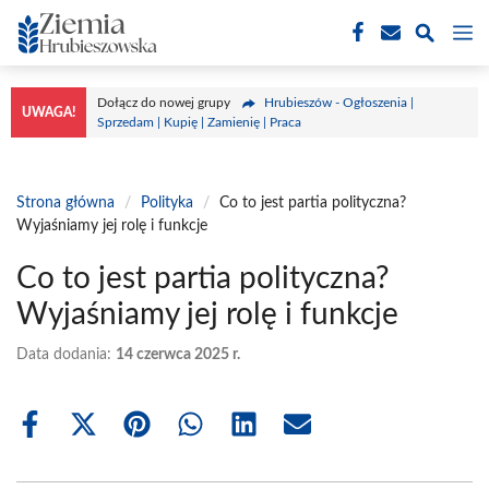
Przejdź
M
do
treści
Dołącz do nowej grupy
Hrubieszów - Ogłoszenia |
UWAGA!
Sprzedam | Kupię | Zamienię | Praca
Strona główna
/
Polityka
/
Co to jest partia polityczna?
Wyjaśniamy jej rolę i funkcje
Co to jest partia polityczna?
Wyjaśniamy jej rolę i funkcje
Data dodania:
14 czerwca 2025 r.
Share
Share
Share
Share
Share
Share
on
on
on
on
on
on
Facebook
X
Pinterest
WhatsApp
LinkedIn
Email
(Twitter)