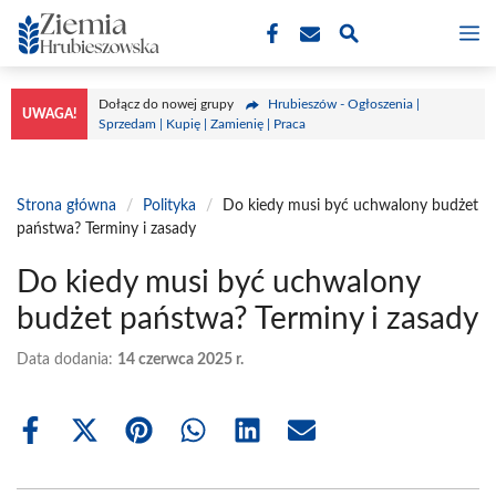
Przejdź
M
do
treści
Dołącz do nowej grupy
Hrubieszów - Ogłoszenia |
UWAGA!
Sprzedam | Kupię | Zamienię | Praca
Strona główna
/
Polityka
/
Do kiedy musi być uchwalony budżet
państwa? Terminy i zasady
Do kiedy musi być uchwalony
budżet państwa? Terminy i zasady
Data dodania:
14 czerwca 2025 r.
Share
Share
Share
Share
Share
Share
on
on
on
on
on
on
Facebook
X
Pinterest
WhatsApp
LinkedIn
Email
(Twitter)