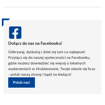
on
on
on
on
on
on
Facebook
X
Pinterest
WhatsApp
LinkedIn
Email
(Twitter)
Dołącz do nas na Facebooku!
Odkrywaj, dyskutuj i dziel się tym co najlepsze!
Przyłącz się do naszej społeczności na Facebooku,
gdzie możesz dowiedzieć się więcej o lokalnych
wydarzeniach w Hrubieszowie. Twoje zdanie się liczy
- polub naszą stronę i bądź na bieżąco!
Polub nas!