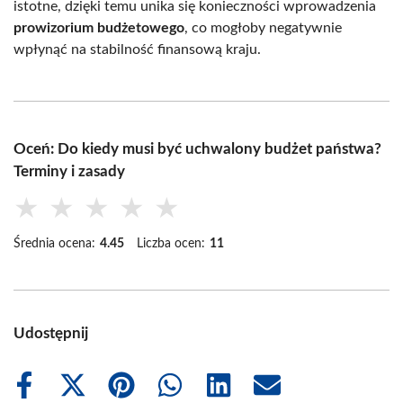
istotne, dzięki temu unika się konieczności wprowadzenia
prowizorium budżetowego
, co mogłoby negatywnie
wpłynąć na stabilność finansową kraju.
Oceń: Do kiedy musi być uchwalony budżet państwa?
Terminy i zasady
★
★
★
★
★
Średnia ocena:
4.45
Liczba ocen:
11
Udostępnij
Share
Share
Share
Share
Share
Share