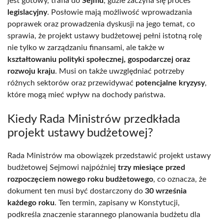
jest gotowy, trafia do
Sejmu
, gdzie zaczyna się proces
legislacyjny
. Posłowie mają możliwość wprowadzania
poprawek oraz prowadzenia dyskusji na jego temat, co
sprawia, że projekt ustawy budżetowej pełni istotną rolę
nie tylko w zarządzaniu finansami, ale także w
kształtowaniu polityki społecznej, gospodarczej oraz
rozwoju kraju
. Musi on także uwzględniać potrzeby
różnych sektorów oraz przewidywać
potencjalne kryzysy
,
które mogą mieć wpływ na dochody państwa.
Kiedy Rada Ministrów przedkłada
projekt ustawy budżetowej?
Rada Ministrów ma obowiązek przedstawić projekt ustawy
budżetowej Sejmowi najpóźniej
trzy miesiące przed
rozpoczęciem nowego roku budżetowego
, co oznacza, że
dokument ten musi być dostarczony do
30 września
każdego roku
. Ten termin, zapisany w Konstytucji,
podkreśla znaczenie starannego planowania budżetu dla