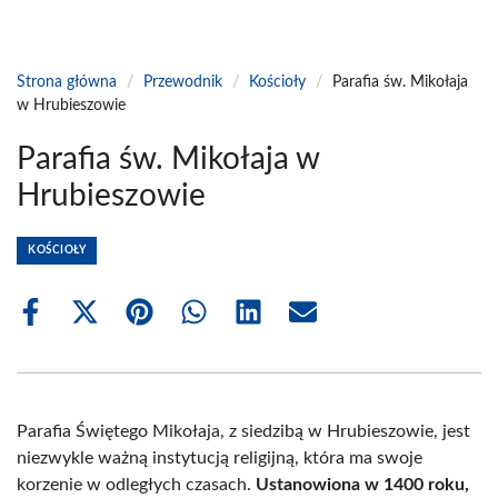
Strona główna
/
Przewodnik
/
Kościoły
/
Parafia św. Mikołaja
w Hrubieszowie
Parafia św. Mikołaja w
Hrubieszowie
KOŚCIOŁY
Share
Share
Share
Share
Share
Share
on
on
on
on
on
on
Facebook
X
Pinterest
WhatsApp
LinkedIn
Email
(Twitter)
Parafia Świętego Mikołaja, z siedzibą w Hrubieszowie, jest
niezwykle ważną instytucją religijną, która ma swoje
korzenie w odległych czasach.
Ustanowiona w 1400 roku,