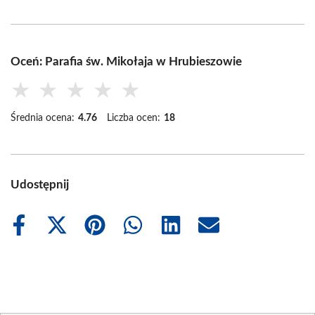
Oceń: Parafia św. Mikołaja w Hrubieszowie
★
★
★
★
★
Średnia ocena:
4.76
Liczba ocen:
18
Udostępnij
Share
Share
Share
Share
Share
Share
on
on
on
on
on
on
Facebook
X
Pinterest
WhatsApp
LinkedIn
Email
(Twitter)