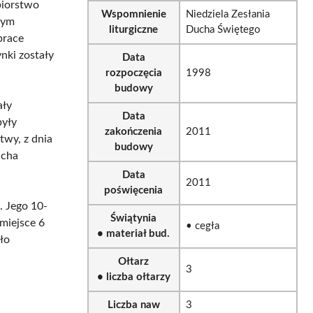
iorstwo
Wspomnienie
Niedziela Zesłania
zym
liturgiczne
Ducha Świętego
prace
nki zostały
Data
rozpoczęcia
1998
budowy
ały
Data
były
zakończenia
2011
twy, z dnia
budowy
ucha
Data
2011
poświęcenia
. Jego 10-
Świątynia
 miejsce 6
• cegła
• materiał bud.
yło
Ołtarz
3
• liczba ołtarzy
Liczba naw
3