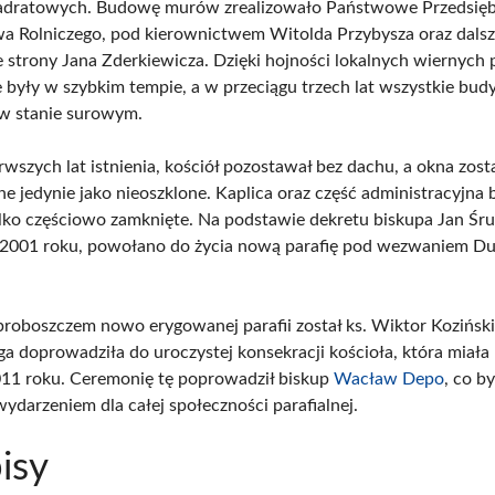
dratowych. Budowę murów zrealizowało Państwowe Przedsięb
 Rolniczego, pod kierownictwem Witolda Przybysza oraz dals
 strony Jana Zderkiewicza. Dzięki hojności lokalnych wiernych 
były w szybkim tempie, a w przeciągu trzech lat wszystkie budy
w stanie surowym.
wszych lat istnienia, kościół pozostawał bez dachu, a okna zost
 jedynie jako nieoszklone. Kaplica oraz część administracyjna 
ko częściowo zamknięte. Na podstawie dekretu biskupa Jan Śru
 2001 roku, powołano do życia nową parafię pod wezwaniem D
roboszczem nowo erygowanej parafii został ks. Wiktor Koziński
ga doprowadziła do uroczystej konsekracji kościoła, która miała
011 roku. Ceremonię tę poprowadził biskup
Wacław Depo
, co b
darzeniem dla całej społeczności parafialnej.
isy