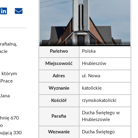
e
Share
Share
on
on
sApp
LinkedIn
Email
afialną,
Państwo
Polska
acie
Miejscowość
Hrubieszów
a którym
Adres
ul. Nowa
 Prace
Wyznanie
katolickie
 Jana
Kościół
rzymskokatolicki
Ducha Świętego w
Parafia
chnię 670
Hrubieszowie
 o
Wezwanie
Ducha Świętego
mującą 330