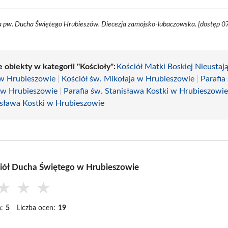
a pw. Ducha Świętego Hrubieszów. Diecezja zamojsko-lubaczowska. [dostęp 07
 obiekty w kategorii "Kościoły":
Kościół Matki Boskiej Nieustają
w Hrubieszowie
|
Kościół św. Mikołaja w Hrubieszowie
|
Parafia
 w Hrubieszowie
|
Parafia św. Stanisława Kostki w Hrubieszowi
isława Kostki w Hrubieszowie
iół Ducha Świętego w Hrubieszowie
★
★
★
:
5
Liczba ocen:
19