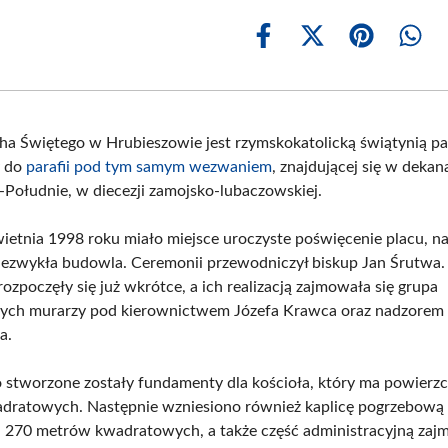
Share
Share
Share
Shar
on
on
on
on
Facebook
X
Pinterest
What
(Twitter)
ha Świętego w Hrubieszowie jest rzymskokatolicką świątynią par
y do
parafii pod tym samym wezwaniem
, znajdującej się w dekan
Południe, w diecezji zamojsko-lubaczowskiej.
ietnia 1998 roku miało miejsce uroczyste poświęcenie placu, n
niezwykła budowla. Ceremonii przewodniczył biskup Jan Śrutwa.
zpoczęły się już wkrótce, a ich realizacją zajmowała się grupa
ych murarzy pod kierownictwem Józefa Krawca oraz nadzorem
a.
stworzone zostały fundamenty dla kościoła, który ma powierz
dratowych. Następnie wzniesiono również kaplicę pogrzebową
 270 metrów kwadratowych, a także część administracyjną zaj