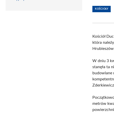
KOŚCIOŁY
Kościół Duc
która należ
Hrubieszów-
W dniu 3 kw
stanęła ta 
budowlane ro
kompetentn
Zderkiewicz
Początkowo 
metrów kwa
powierzchni