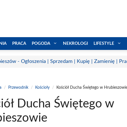
NIA
PRACA
POGODA
NEKROLOGI
LIFESTYLE
ieszów - Ogłoszenia | Sprzedam | Kupię | Zamienię | Pr
a
/
Przewodnik
/
Kościoły
/
Kościół Ducha Świętego w Hrubieszowi
iół Ducha Świętego w
ieszowie