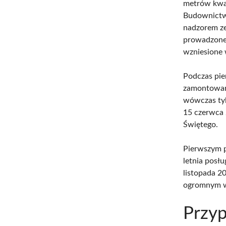
metrów kwa
Budownictwa
nadzorem ze
prowadzone 
wzniesione 
Podczas pier
zamontowane
wówczas tyl
15 czerwca
Świętego.
Pierwszym p
letnia posłu
listopada 2
ogromnym wy
Przyp