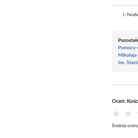
Parafi
Pozostałe
Pomocy 
Mikołaja
św. Stan
Oceń: Kośc
★
★
Średnia ocena