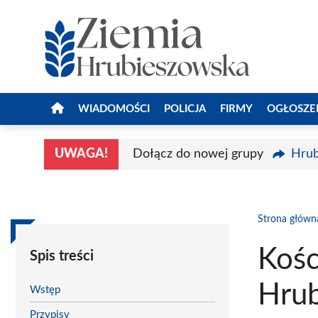
Przejdź
do
treści
WIADOMOŚCI
POLICJA
FIRMY
OGŁOSZE
UWAGA!
Dołącz do nowej grupy
Hrub
Strona główn
Kośc
Spis treści
Hrub
Wstęp
Przypisy