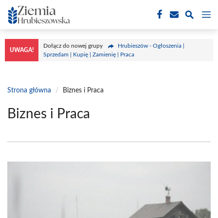
Przejdź
M
do
treści
Dołącz do nowej grupy
Hrubieszów - Ogłoszenia |
UWAGA!
Sprzedam | Kupię | Zamienię | Praca
Strona główna
/
Biznes i Praca
Biznes i Praca