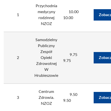
Przychodnia
medycyny
10.00
1
Zobacz
rodzinnej
10.00
NZOZ
Samodzielny
Publiczny
Zespół
9.75
2
Opieki
Zobacz
9.75
Zdrowotnej
W
Hrubieszowie
Centrum
9.50
3
Zdrowia.
Zobacz
9.50
NZOZ