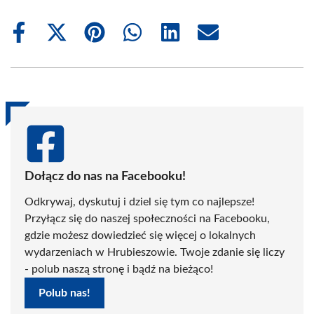
Share
Share
Share
Share
Share
Share
on
on
on
on
on
on
Facebook
X
Pinterest
WhatsApp
LinkedIn
Email
(Twitter)
Dołącz do nas na Facebooku!
Odkrywaj, dyskutuj i dziel się tym co najlepsze!
Przyłącz się do naszej społeczności na Facebooku,
gdzie możesz dowiedzieć się więcej o lokalnych
wydarzeniach w Hrubieszowie. Twoje zdanie się liczy
- polub naszą stronę i bądź na bieżąco!
Polub nas!