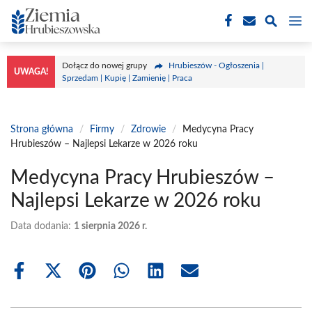
Przejdź
M
do
treści
Dołącz do nowej grupy
Hrubieszów - Ogłoszenia |
UWAGA!
Sprzedam | Kupię | Zamienię | Praca
Strona główna
/
Firmy
/
Zdrowie
/
Medycyna Pracy
Hrubieszów – Najlepsi Lekarze w 2026 roku
Medycyna Pracy Hrubieszów –
Najlepsi Lekarze w 2026 roku
Data dodania:
1 sierpnia 2026 r.
Share
Share
Share
Share
Share
Share
on
on
on
on
on
on
Facebook
X
Pinterest
WhatsApp
LinkedIn
Email
(Twitter)