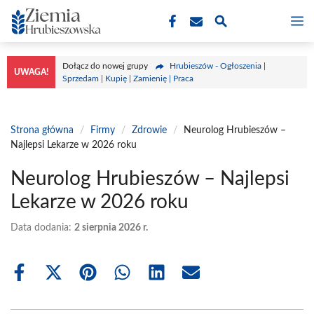
Przejdź
M
do
treści
Dołącz do nowej grupy
Hrubieszów - Ogłoszenia |
UWAGA!
Sprzedam | Kupię | Zamienię | Praca
Strona główna
/
Firmy
/
Zdrowie
/
Neurolog Hrubieszów –
Najlepsi Lekarze w 2026 roku
Neurolog Hrubieszów – Najlepsi
Lekarze w 2026 roku
Data dodania:
2 sierpnia 2026 r.
Share
Share
Share
Share
Share
Share
on
on
on
on
on
on
Facebook
X
Pinterest
WhatsApp
LinkedIn
Email
(Twitter)