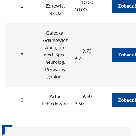
10.00
1
Zdrowia.
Zobacz 
10.00
NZOZ
Gałecka-
Adamowicz
Anna, lek.
9.75
2
med. Spec.
Zobacz 
9.75
neurolog.
Prywatny
gabinet
Artur
9.50
3
Zobacz 
Lebiedowicz
9.50