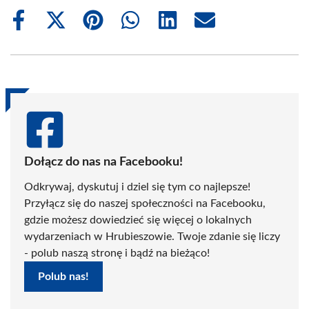
Share
Share
Share
Share
Share
Share
on
on
on
on
on
on
Facebook
X
Pinterest
WhatsApp
LinkedIn
Email
(Twitter)
Dołącz do nas na Facebooku!
Odkrywaj, dyskutuj i dziel się tym co najlepsze!
Przyłącz się do naszej społeczności na Facebooku,
gdzie możesz dowiedzieć się więcej o lokalnych
wydarzeniach w Hrubieszowie. Twoje zdanie się liczy
- polub naszą stronę i bądź na bieżąco!
Polub nas!