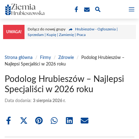
Przejdź
M
do
treści
Dołącz do nowej grupy
Hrubieszów - Ogłoszenia |
UWAGA!
Sprzedam | Kupię | Zamienię | Praca
Strona główna
/
Firmy
/
Zdrowie
/
Podolog Hrubieszów –
Najlepsi Specjaliści w 2026 roku
Podolog Hrubieszów – Najlepsi
Specjaliści w 2026 roku
Data dodania:
3 sierpnia 2026 r.
Share
Share
Share
Share
Share
Share
on
on
on
on
on
on
Facebook
X
Pinterest
WhatsApp
LinkedIn
Email
(Twitter)