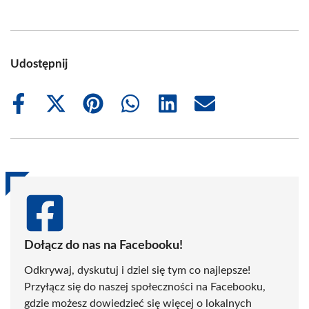
Udostępnij
Share
Share
Share
Share
Share
Share
on
on
on
on
on
on
Facebook
X
Pinterest
WhatsApp
LinkedIn
Email
(Twitter)
Dołącz do nas na Facebooku!
Odkrywaj, dyskutuj i dziel się tym co najlepsze!
Przyłącz się do naszej społeczności na Facebooku,
gdzie możesz dowiedzieć się więcej o lokalnych