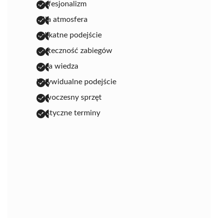
profesjonalizm
miła atmosfera
delikatne podejście
skuteczność zabiegów
duża wiedza
indywidualne podejście
nowoczesny sprzęt
elastyczne terminy