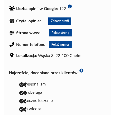
Liczba opinii w Google:
122
Czytaj opinie:
Zobacz profil
Strona www:
Pokaż stronę
Numer telefonu:
Pokaż numer
Lokalizacja:
Wąska 3, 22-100 Chełm
Najczęściej doceniane przez klientów:
profesjonalizm
miła obsługa
skuteczne leczenie
duża wiedza