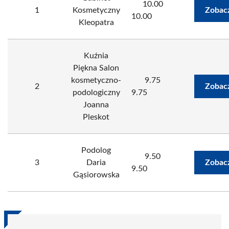
10.00
1
Kosmetyczny
Zobac
10.00
Kleopatra
Kuźnia
Piękna Salon
kosmetyczno-
9.75
2
Zobac
podologiczny
9.75
Joanna
Pleskot
Podolog
9.50
3
Daria
Zobac
9.50
Gąsiorowska