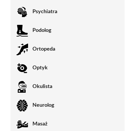
Psychiatra
Podolog
Ortopeda
Optyk
Okulista
Neurolog
Masaż