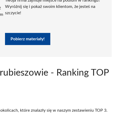
Twoja firma zajmuje miejsce na podium w rankingu?
Wyróżnij się i pokaż swoim klientom, że jesteś na
ź
szczycie!
ym
Pobierz materiały!
Hrubieszowie - Ranking TOP
 okolicach, które znalazły się w naszym zestawieniu TOP 3.