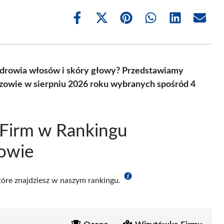
Share
Share
Share
Share
Share
Share
on
on
on
on
on
on
Facebook
X
Pinterest
WhatsApp
LinkedIn
Email
(Twitter)
zdrowia włosów i skóry głowy? Przedstawiamy
zowie w sierpniu 2026 roku wybranych spośród 4
 Firm w Rankingu
owie
które znajdziesz w naszym rankingu.