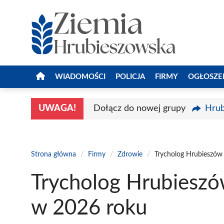
Przejdź
do
treści
WIADOMOŚCI
POLICJA
FIRMY
OGŁOSZE
UWAGA!
Dołącz do nowej grupy
Hrub
Strona główna
/
Firmy
/
Zdrowie
/
Trycholog Hrubieszów 
Trycholog Hrubieszów
w 2026 roku