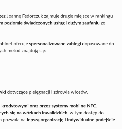
ez Joannę Fedorczuk zajmuje drugie miejsce w rankingu
m poziomie świadczonych usług
i
dużym zaufaniu
ze
gabinet oferuje
spersonalizowane zabiegi
dopasowane do
ch metod znajdują się:
wki
dotyczące pielęgnacji i zdrowia włosów.
, kredytowymi oraz przez systemy mobilne NFC
.
cych się na wózkach inwalidzkich
, w tym dostęp do
co pozwala na
lepszą organizację
i
indywidualne podejście