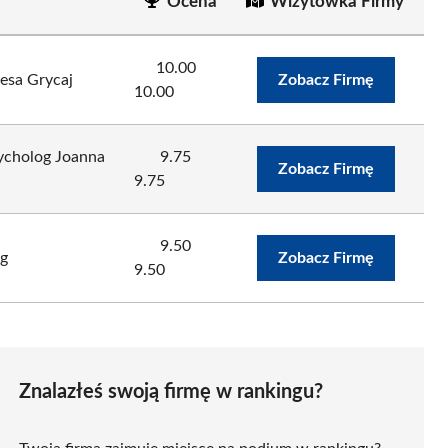
Ocena
Wizytówka Firmy
10.00
esa Grycaj
Zobacz Firmę
10.00
rycholog Joanna
9.75
Zobacz Firmę
9.75
9.50
og
Zobacz Firmę
9.50
Znalazłeś swoją firmę w rankingu?