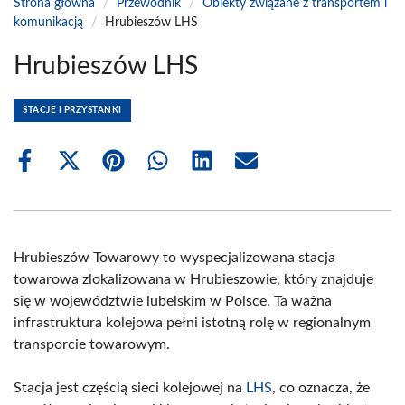
Strona główna
/
Przewodnik
/
Obiekty związane z transportem i
komunikacją
/
Hrubieszów LHS
Hrubieszów LHS
STACJE I PRZYSTANKI
Share
Share
Share
Share
Share
Share
on
on
on
on
on
on
Facebook
X
Pinterest
WhatsApp
LinkedIn
Email
(Twitter)
Hrubieszów Towarowy to wyspecjalizowana stacja
towarowa zlokalizowana w Hrubieszowie, który znajduje
się w województwie lubelskim w Polsce. Ta ważna
infrastruktura kolejowa pełni istotną rolę w regionalnym
transporcie towarowym.
Stacja jest częścią sieci kolejowej na
LHS
, co oznacza, że