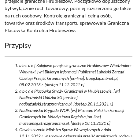
przejście graniczne Hrubieszów. Początkowo dopuszczony
był wyłącznie ruch towarowy, później rozszerzono go także
na ruch osobowy. Kontrolę graniczną i celną osób,
towarów oraz środków transportu sprawowała Graniczna
Placówka Kontrolna Hrubieszów.
Przypisy
a b c d e f Kolejowe przejście graniczne Hrubieszów-Włodzimierz
Wołyński. [w:] Biuletyn Informacji Publicznej Lubelski Zarząd
Obsługi Przejść Granicznych [on-line]. lzopg.bip.mbnet.pl,
08.02.2013 r. [dostęp 11.12.2021 r.]
a b c d e Placówka Straży Granicznej w Hrubieszowie. [w:]
Nadbużański Oddział SG [on-line].
nadbużański.strazgraniczna.pl, [dostęp 20.11.2021 r.]
Nadbużańska Brygada WOP. [w:] Muzeum Polskich Formacji
Granicznych im. Władysława Raginisa [on-line].
muzeumsg.strazgraniczna.pl, [dostęp 18.11.2021 r.]
Obwieszczenie Ministra Spraw Wewnętrznych z dnia
12.11.2012 r. w sprawie ogłoszenia przejść granicznych, rodzaju