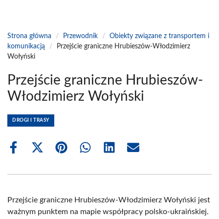
Strona główna
/
Przewodnik
/
Obiekty związane z transportem i
komunikacją
/
Przejście graniczne Hrubieszów-Włodzimierz
Wołyński
Przejście graniczne Hrubieszów-
Włodzimierz Wołyński
DROGI I TRASY
Share
Share
Share
Share
Share
Share
on
on
on
on
on
on
Facebook
X
Pinterest
WhatsApp
LinkedIn
Email
(Twitter)
Przejście graniczne Hrubieszów-Włodzimierz Wołyński jest
ważnym punktem na mapie współpracy polsko-ukraińskiej.