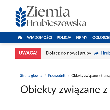
Przejdź
do
treści
WIADOMOŚCI
POLICJA
FIRMY
OGŁOSZE
UWAGA!
Dołącz do nowej grupy
Hrub
Strona główna
/
Przewodnik
/
Obiekty związane z trans
Obiekty związane z