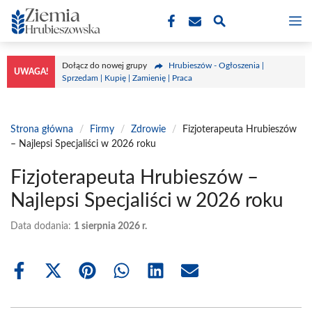
Przejdź
M
do
treści
Dołącz do nowej grupy
Hrubieszów - Ogłoszenia |
UWAGA!
Sprzedam | Kupię | Zamienię | Praca
Strona główna
/
Firmy
/
Zdrowie
/
Fizjoterapeuta Hrubieszów
– Najlepsi Specjaliści w 2026 roku
Fizjoterapeuta Hrubieszów –
Najlepsi Specjaliści w 2026 roku
Data dodania:
1 sierpnia 2026 r.
Share
Share
Share
Share
Share
Share
on
on
on
on
on
on
Facebook
X
Pinterest
WhatsApp
LinkedIn
Email
(Twitter)