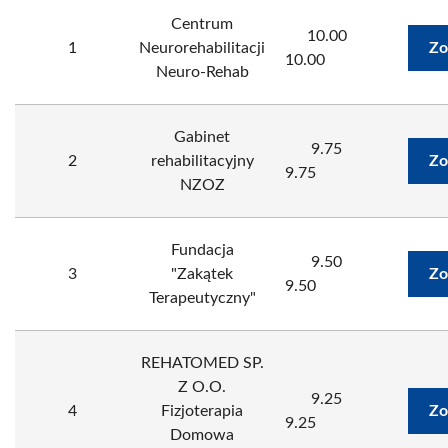
Centrum
10.00
1
Neurorehabilitacji
Zo
10.00
Neuro-Rehab
Gabinet
9.75
2
rehabilitacyjny
Zo
9.75
NZOZ
Fundacja
9.50
3
"Zakątek
Zo
9.50
Terapeutyczny"
REHATOMED SP.
Z O.O.
9.25
4
Fizjoterapia
Zo
9.25
Domowa