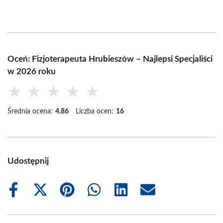
Oceń: Fizjoterapeuta Hrubieszów – Najlepsi Specjaliści
w 2026 roku
★
★
★
★
★
Średnia ocena:
4.86
Liczba ocen:
16
Udostępnij
Share
Share
Share
Share
Share
Share
on
on
on
on
on
on
Facebook
X
Pinterest
WhatsApp
LinkedIn
Email
(Twitter)