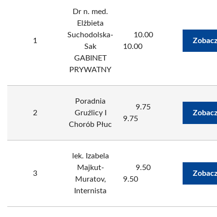
Dr n. med.
Elżbieta
Suchodolska-
10.00
1
Zobacz
Sak
10.00
GABINET
PRYWATNY
Poradnia
9.75
2
Gruźlicy I
Zobacz
9.75
Chorób Płuc
lek. Izabela
Majkut-
9.50
3
Zobacz
Muratov,
9.50
Internista