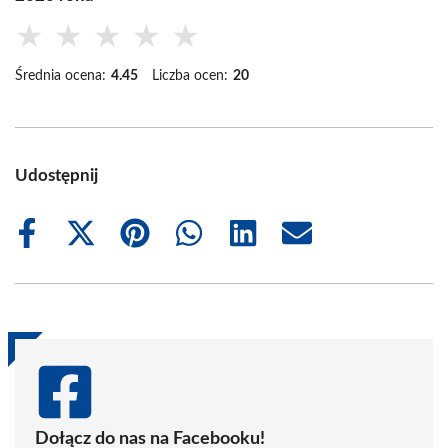
★
★
★
★
★
Średnia ocena:
4.45
Liczba ocen:
20
Udostępnij
Share
Share
Share
Share
Share
Share
on
on
on
on
on
on
Facebook
X
Pinterest
WhatsApp
LinkedIn
Email
(Twitter)
Dołącz do nas na Facebooku!