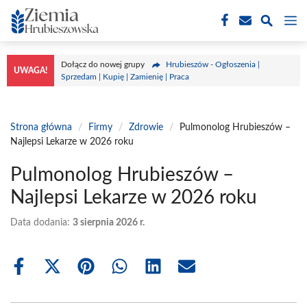
Przejdź
M
do
treści
Dołącz do nowej grupy
Hrubieszów - Ogłoszenia |
UWAGA!
Sprzedam | Kupię | Zamienię | Praca
Strona główna
/
Firmy
/
Zdrowie
/
Pulmonolog Hrubieszów –
Najlepsi Lekarze w 2026 roku
Pulmonolog Hrubieszów –
Najlepsi Lekarze w 2026 roku
Data dodania:
3 sierpnia 2026 r.
Share
Share
Share
Share
Share
Share
on
on
on
on
on
on
Facebook
X
Pinterest
WhatsApp
LinkedIn
Email
(Twitter)