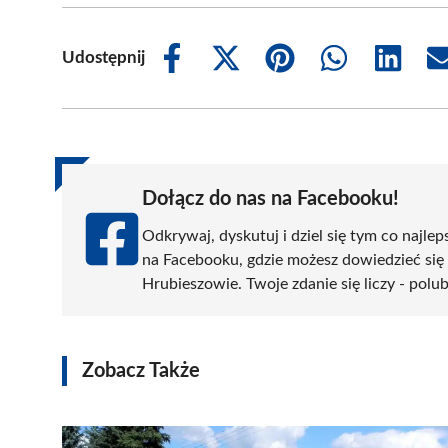
Udostępnij
Share
Share
Share
Share
Share
on
on
on
on
on
Facebook
X
Pinterest
WhatsApp
LinkedIn
(Twitter)
Dołącz do nas na Facebooku!
Odkrywaj, dyskutuj i dziel się tym co najlep
na Facebooku, gdzie możesz dowiedzieć się
Hrubieszowie. Twoje zdanie się liczy - polub
Zobacz Także