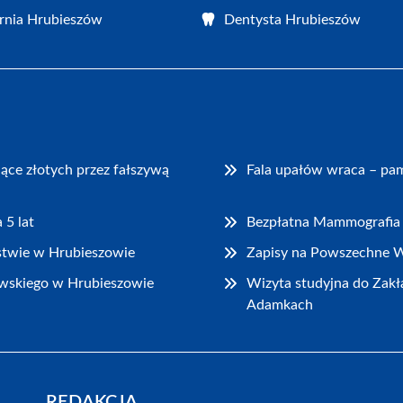
rnia Hrubieszów
Dentysta Hrubieszów
iące złotych przez fałszywą
Fala upałów wraca – pam
 5 lat
Bezpłatna Mammografia 
stwie w Hrubieszowie
Zapisy na Powszechne W
wskiego w Hrubieszowie
Wizyta studyjna do Za
Adamkach
REDAKCJA