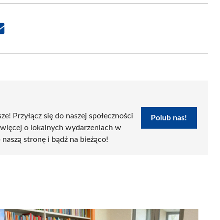
Share
on
Email
sze! Przyłącz się do naszej społeczności
Polub nas!
 więcej o lokalnych wydarzeniach w
 naszą stronę i bądź na bieżąco!