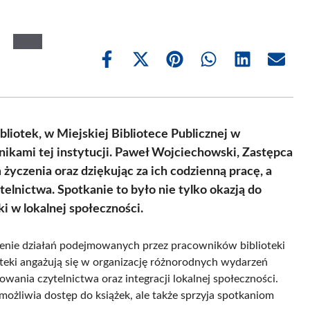
Share
Share
Share
Share
Share
Share
on
on
on
on
on
on
Facebook
X
Pinterest
WhatsApp
LinkedIn
Email
(Twitter)
ibliotek, w Miejskiej Bibliotece Publicznej w
ikami tej instytucji. Paweł Wojciechowski, Zastępca
 życzenia oraz dziękując za ich codzienną pracę, a
elnictwa. Spotkanie to było nie tylko okazją do
eki w lokalnej społeczności.
czenie działań podejmowanych przez pracowników biblioteki
teki angażują się w organizację różnorodnych wydarzeń
owania czytelnictwa oraz integracji lokalnej społeczności.
umożliwia dostęp do książek, ale także sprzyja spotkaniom