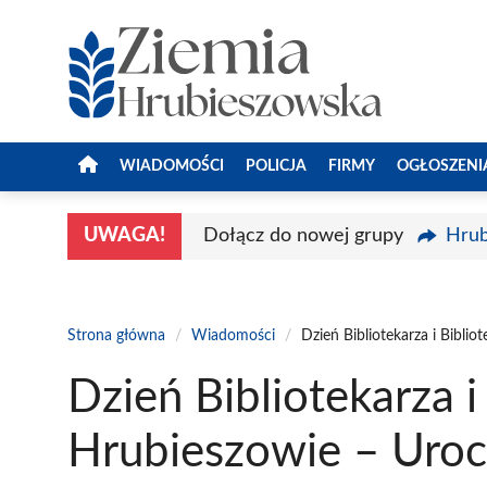
Przejdź
do
treści
WIADOMOŚCI
POLICJA
FIRMY
OGŁOSZENI
UWAGA!
Dołącz do nowej grupy
Hrub
Strona główna
/
Wiadomości
/
Dzień Bibliotekarza i Bibli
Dzień Bibliotekarza i
Hrubieszowie – Urocz