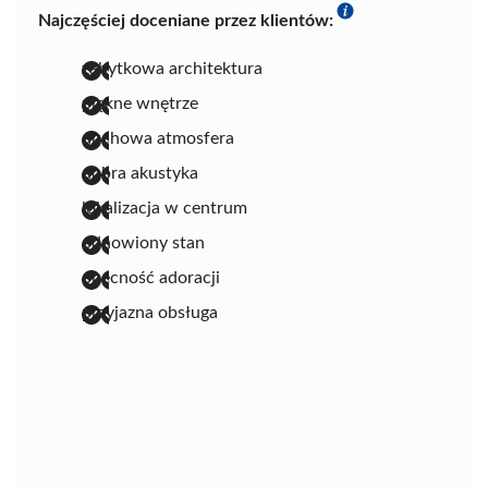
Najczęściej doceniane przez klientów:
zabytkowa architektura
piękne wnętrze
duchowa atmosfera
dobra akustyka
lokalizacja w centrum
odnowiony stan
obecność adoracji
przyjazna obsługa