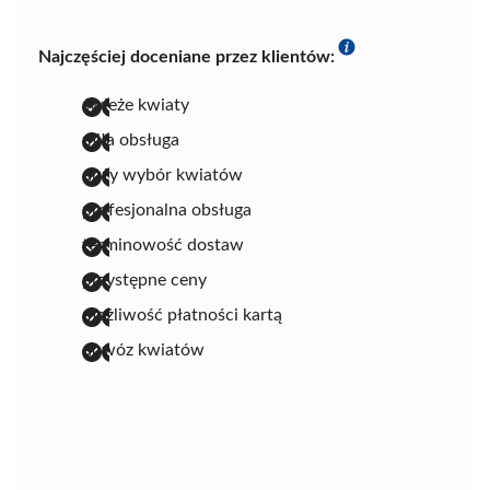
Najczęściej doceniane przez klientów:
świeże kwiaty
miła obsługa
duży wybór kwiatów
profesjonalna obsługa
terminowość dostaw
przystępne ceny
możliwość płatności kartą
dowóz kwiatów