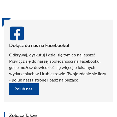
Facebook
X
Pinterest
WhatsApp
LinkedIn
Email
(Twitter)
Dołącz do nas na Facebooku!
Odkrywaj, dyskutuj i dziel się tym co najlepsze!
Przyłącz się do naszej społeczności na Facebooku,
gdzie możesz dowiedzieć się więcej o lokalnych
wydarzeniach w Hrubieszowie. Twoje zdanie się liczy
- polub naszą stronę i bądź na bieżąco!
Polub nas!
Zobacz Także