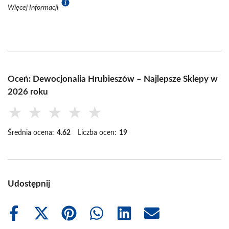
Więcej Informacji
Oceń: Dewocjonalia Hrubieszów – Najlepsze Sklepy w
2026 roku
★
★
★
★
★
Średnia ocena:
4.62
Liczba ocen:
19
Udostępnij
Share
Share
Share
Share
Share
Share
on
on
on
on
on
on