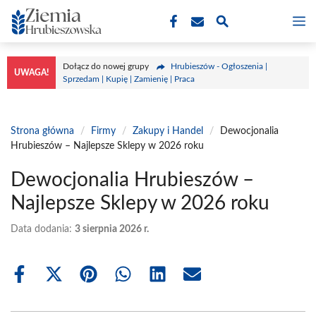
Przejdź
M
do
treści
Dołącz do nowej grupy
Hrubieszów - Ogłoszenia |
UWAGA!
Sprzedam | Kupię | Zamienię | Praca
Strona główna
/
Firmy
/
Zakupy i Handel
/
Dewocjonalia
Hrubieszów – Najlepsze Sklepy w 2026 roku
Dewocjonalia Hrubieszów –
Najlepsze Sklepy w 2026 roku
Data dodania:
3 sierpnia 2026 r.
Share
Share
Share
Share
Share
Share
on
on
on
on
on
on
Facebook
X
Pinterest
WhatsApp
LinkedIn
Email
(Twitter)