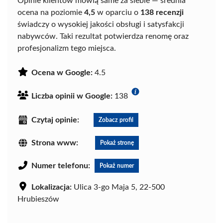
Opinie klientów mówią same za siebie — średnia
ocena na poziomie
4,5
w oparciu o
138 recenzji
świadczy o wysokiej jakości obsługi i satysfakcji
nabywców. Taki rezultat potwierdza renomę oraz
profesjonalizm tego miejsca.
Ocena w Google:
4.5
Liczba opinii w Google:
138
Czytaj opinie:
Zobacz profil
Strona www:
Pokaż stronę
Numer telefonu:
Pokaż numer
Lokalizacja:
Ulica 3-go Maja 5, 22-500
Hrubieszów