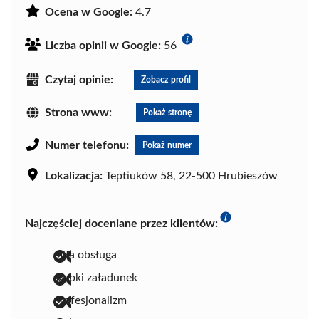
Ocena w Google:
4.7
Liczba opinii w Google:
56
Czytaj opinie:
Zobacz profil
Strona www:
Pokaż stronę
Numer telefonu:
Pokaż numer
Lokalizacja:
Teptiuków 58, 22-500 Hrubieszów
Najczęściej doceniane przez klientów:
miła obsługa
szybki załadunek
profesjonalizm