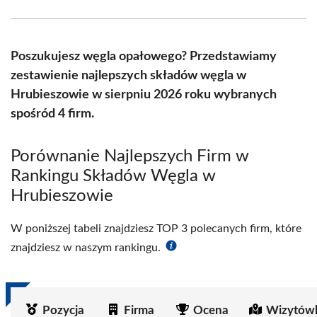
Facebook
X
Pinterest
WhatsApp
LinkedIn
Email
(Twitter)
Poszukujesz węgla opałowego? Przedstawiamy
zestawienie najlepszych składów węgla w
Hrubieszowie w sierpniu 2026 roku wybranych
spośród 4 firm.
Porównanie Najlepszych Firm w
Rankingu Składów Węgla w
Hrubieszowie
W poniższej tabeli znajdziesz TOP 3 polecanych firm, które
znajdziesz w naszym rankingu.
Pozycja
Firma
Ocena
Wizytówk