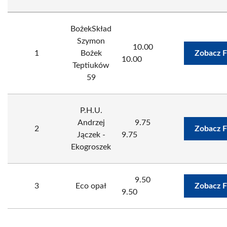
BożekSkład
Szymon
10.00
1
Bożek
Zobacz F
10.00
Teptiuków
59
P.H.U.
Andrzej
9.75
2
Zobacz F
Jączek -
9.75
Ekogroszek
9.50
3
Eco opał
Zobacz F
9.50