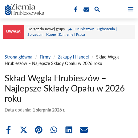
Przejdź
M
do
treści
Dołącz do nowej grupy
Hrubieszów - Ogłoszenia |
UWAGA!
Sprzedam | Kupię | Zamienię | Praca
Strona główna
/
Firmy
/
Zakupy i Handel
/
Skład Węgla
Hrubieszów – Najlepsze Składy Opału w 2026 roku
Skład Węgla Hrubieszów –
Najlepsze Składy Opału w 2026
roku
Data dodania:
1 sierpnia 2026 r.
Share
Share
Share
Share
Share
Share
on
on
on
on
on
on