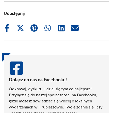
Udostępnij
Share
Share
Share
Share
Share
Share
on
on
on
on
on
on
Facebook
X
Pinterest
WhatsApp
LinkedIn
Email
(Twitter)
Dołącz do nas na Facebooku!
Odkrywaj, dyskutuj i dziel się tym co najlepsze!
Przyłącz się do naszej społeczności na Facebooku,
gdzie możesz dowiedzieć się więcej o lokalnych
wydarzeniach w Hrubieszowie. Twoje zdanie się liczy