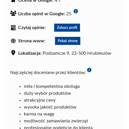
Ocena w Google:
4.7
Liczba opinii w Google:
25
Czytaj opinie:
Zobacz profil
Strona www:
Pokaż stronę
Lokalizacja:
Podzamcze 9, 22-500 Hrubieszów
Najczęściej doceniane przez klientów:
miła i kompetentna obsługa
duży wybór produktów
atrakcyjne ceny
wysoka jakość produktów
karma na wagę
możliwość zamawiania zwierząt
profesjonalne podejście do klienta