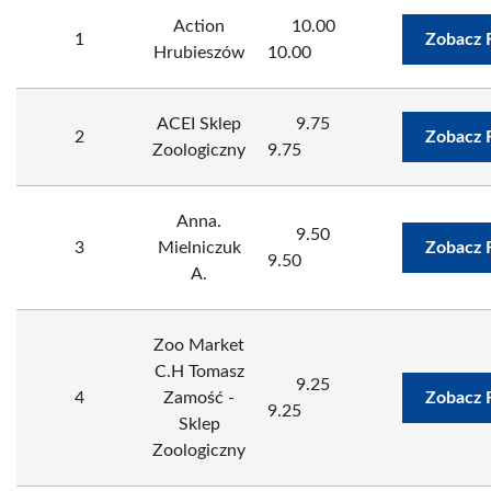
Action
10.00
1
Zobacz 
Hrubieszów
10.00
ACEI Sklep
9.75
2
Zobacz 
Zoologiczny
9.75
Anna.
9.50
3
Mielniczuk
Zobacz 
9.50
A.
Zoo Market
C.H Tomasz
9.25
4
Zamość -
Zobacz 
9.25
Sklep
Zoologiczny