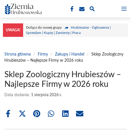
Przejdź
M
do
treści
Dołącz do nowej grupy
Hrubieszów - Ogłoszenia |
UWAGA!
Sprzedam | Kupię | Zamienię | Praca
Strona główna
/
Firmy
/
Zakupy i Handel
/
Sklep Zoologiczny
Hrubieszów – Najlepsze Firmy w 2026 roku
Sklep Zoologiczny Hrubieszów –
Najlepsze Firmy w 2026 roku
Data dodania:
1 sierpnia 2026 r.
Share
Share
Share
Share
Share
Share
on
on
on
on
on
on
Facebook
X
Pinterest
WhatsApp
LinkedIn
Email
(Twitter)