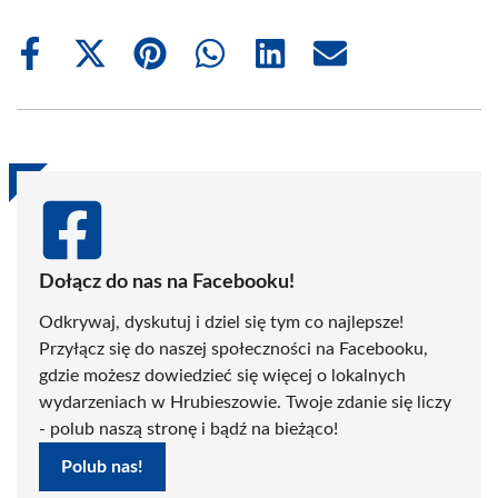
Share
Share
Share
Share
Share
Share
on
on
on
on
on
on
Facebook
X
Pinterest
WhatsApp
LinkedIn
Email
(Twitter)
Dołącz do nas na Facebooku!
Odkrywaj, dyskutuj i dziel się tym co najlepsze!
Przyłącz się do naszej społeczności na Facebooku,
gdzie możesz dowiedzieć się więcej o lokalnych
wydarzeniach w Hrubieszowie. Twoje zdanie się liczy
- polub naszą stronę i bądź na bieżąco!
Polub nas!