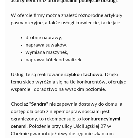
asortyment
oraz
profesjonalne podejście obsługi
.
W ofercie firmy można znaleźć różnorodne artykuły
pasmanteryjne, a także usługi krawieckie, takie jak:
drobne naprawy,
naprawa suwaków,
wymiana maszynek,
naprawa kółek od walizek.
Usługi te są realizowane
szybko
i
fachowo
. Dzięki
temu sklep wyróżnia się na tle konkurentów, oferując
wsparcie i doradztwo na wysokim poziomie.
Chociaż
"Sandra"
nie zapewnia dostawy do domu, a
dostęp dla osób z niepełnosprawnościami jest
ograniczony, to rekompensuje to
konkurencyjnymi
cenami
. Położenie przy ulicy Uściługskiej 27 w
Chełmie gwarantuje łatwy dostęp mieszkańcom