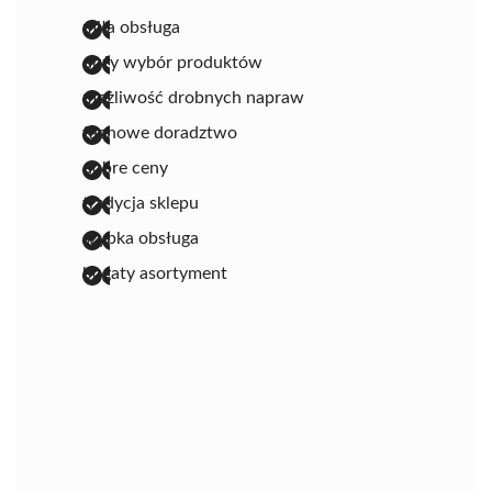
miła obsługa
duży wybór produktów
możliwość drobnych napraw
fachowe doradztwo
dobre ceny
tradycja sklepu
szybka obsługa
bogaty asortyment