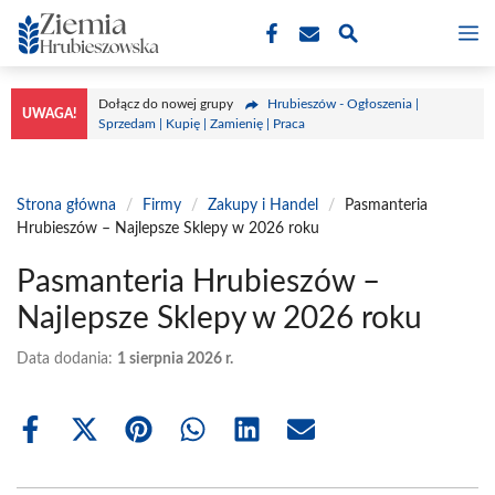
Przejdź
M
do
treści
Dołącz do nowej grupy
Hrubieszów - Ogłoszenia |
UWAGA!
Sprzedam | Kupię | Zamienię | Praca
Strona główna
/
Firmy
/
Zakupy i Handel
/
Pasmanteria
Hrubieszów – Najlepsze Sklepy w 2026 roku
Pasmanteria Hrubieszów –
Najlepsze Sklepy w 2026 roku
Data dodania:
1 sierpnia 2026 r.
Share
Share
Share
Share
Share
Share
on
on
on
on
on
on
Facebook
X
Pinterest
WhatsApp
LinkedIn
Email
(Twitter)