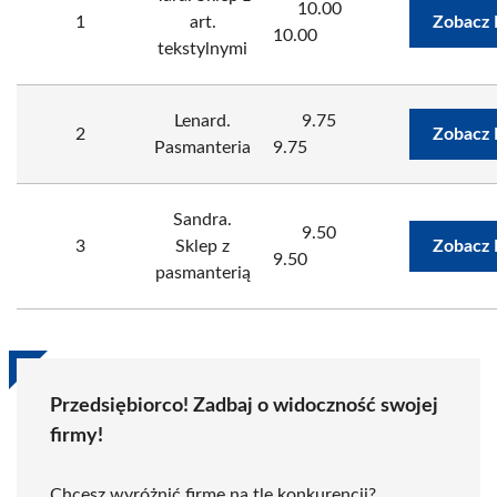
10.00
1
art.
Zobacz 
10.00
tekstylnymi
Lenard.
9.75
2
Zobacz 
Pasmanteria
9.75
Sandra.
9.50
3
Sklep z
Zobacz 
9.50
pasmanterią
Przedsiębiorco! Zadbaj o widoczność swojej
firmy!
Chcesz wyróżnić firmę na tle konkurencji?