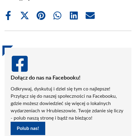
Share
Share
Share
Share
Share
Share
on
on
on
on
on
on
Facebook
X
Pinterest
WhatsApp
LinkedIn
Email
(Twitter)
Dołącz do nas na Facebooku!
Odkrywaj, dyskutuj i dziel się tym co najlepsze!
Przyłącz się do naszej społeczności na Facebooku,
gdzie możesz dowiedzieć się więcej o lokalnych
wydarzeniach w Hrubieszowie. Twoje zdanie się liczy
- polub naszą stronę i bądź na bieżąco!
Polub nas!