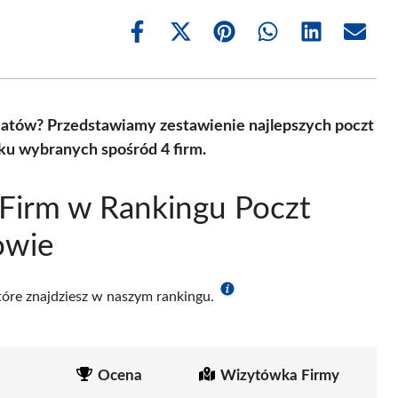
Share
Share
Share
Share
Share
Share
on
on
on
on
on
on
Facebook
X
Pinterest
WhatsApp
LinkedIn
Email
(Twitter)
atów? Przedstawiamy zestawienie najlepszych poczt
ku wybranych spośród 4 firm.
Firm w Rankingu Poczt
owie
które znajdziesz w naszym rankingu.
Ocena
Wizytówka Firmy