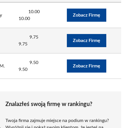
10.00
y
Zobacz Firmę
10.00
9.75
Zobacz Firmę
9.75
9.50
 M.
Zobacz Firmę
9.50
Znalazłeś swoją firmę w rankingu?
Twoja firma zajmuje miejsce na podium w rankingu?
Wyróżnij się i pokaż swoim klientom, że jesteś na