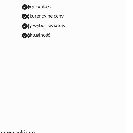
dobry kontakt
konkurencyjne ceny
duży wybór kwiatów
punktualność
na w rankingu