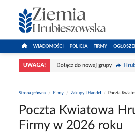
Przejdź
do
treści
WIADOMOŚCI
POLICJA
FIRMY
OGŁOSZE
UWAGA!
Dołącz do nowej grupy
Hrub
Strona główna
/
Firmy
/
Zakupy i Handel
/
Poczta Kwiato
Poczta Kwiatowa Hru
Firmy w 2026 roku