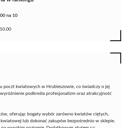
.00 na 10
10.00
gu poczt kwiatowych w Hrubieszowie, co świadczy o jej
 wyróżnienie podkreśla profesjonalizm oraz atrakcyjność
iatów, oferując bogaty wybór zarówno kwiatów ciętych,
ty kwiatowej lub dokonać zakupów bezpośrednio w sklepie.
oi na wysokim poziomie. Dodatkowym atutem są: