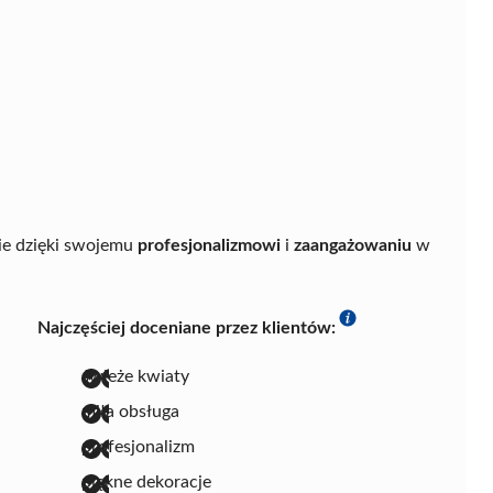
nie dzięki swojemu
profesjonalizmowi
i
zaangażowaniu
w
Najczęściej doceniane przez klientów:
świeże kwiaty
miła obsługa
profesjonalizm
piękne dekoracje