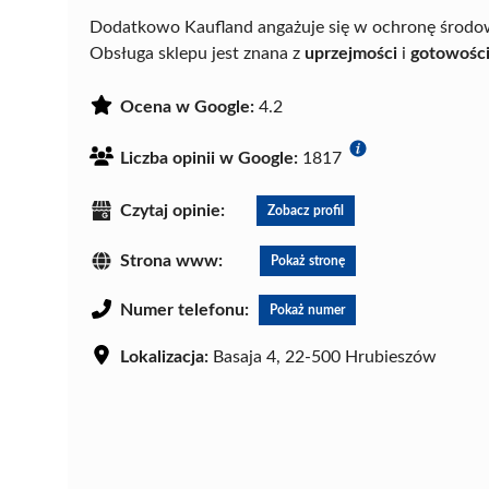
Dodatkowo Kaufland angażuje się w ochronę środowis
Obsługa sklepu jest znana z
uprzejmości
i
gotowośc
Ocena w Google:
4.2
Liczba opinii w Google:
1817
Czytaj opinie:
Zobacz profil
Strona www:
Pokaż stronę
Numer telefonu:
Pokaż numer
Lokalizacja:
Basaja 4, 22-500 Hrubieszów