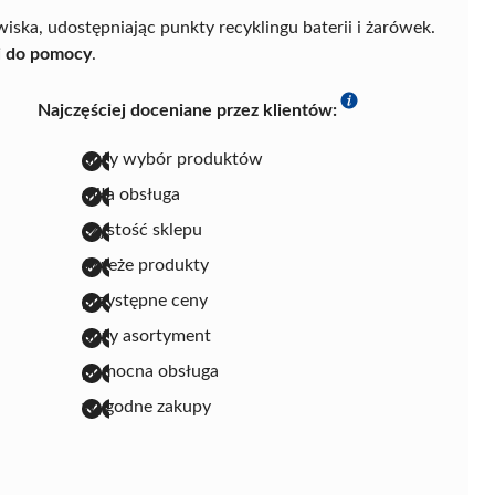
ka, udostępniając punkty recyklingu baterii i żarówek.
i do pomocy
.
Najczęściej doceniane przez klientów:
duży wybór produktów
miła obsługa
czystość sklepu
świeże produkty
przystępne ceny
duży asortyment
pomocna obsługa
wygodne zakupy