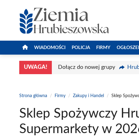
Przejdź
do
treści
WIADOMOŚCI
POLICJA
FIRMY
OGŁOSZE
UWAGA!
Dołącz do nowej grupy
Hrub
Strona główna
/
Firmy
/
Zakupy i Handel
/
Sklep Spożywc
Sklep Spożywczy Hru
Supermarkety w 202