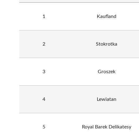
1
Kaufland
2
Stokrotka
3
Groszek
4
Lewiatan
5
Royal Barek Delikatesy