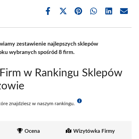
Share
Share
Share
Share
Share
Share
on
on
on
on
on
on
Facebook
X
Pinterest
WhatsApp
LinkedIn
Email
(Twitter)
wiamy zestawienie najlepszych sklepów
ku wybranych spośród 8 firm.
 Firm w Rankingu Sklepów
zowie
które znajdziesz w naszym rankingu.
Ocena
Wizytówka Firmy