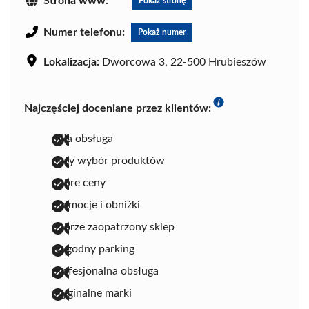
Strona www:
Pokaż stronę
Numer telefonu:
Pokaż numer
Lokalizacja:
Dworcowa 3, 22-500 Hrubieszów
Najczęściej doceniane przez klientów:
miła obsługa
duży wybór produktów
dobre ceny
promocje i obniżki
dobrze zaopatrzony sklep
wygodny parking
profesjonalna obsługa
oryginalne marki