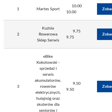
10.00
1
Martes Sport
Zoba
10.00
Kuźnia
9.75
2
Rowerowa
Zoba
9.75
Sklep Serwis
eBike
Kokotowski -
sprzedaż i
serwis
akumulatorów,
9.50
3
rowerów
Zoba
9.50
elektrycznych,
hulajnóg oraz
skuterów dla
seniorów i