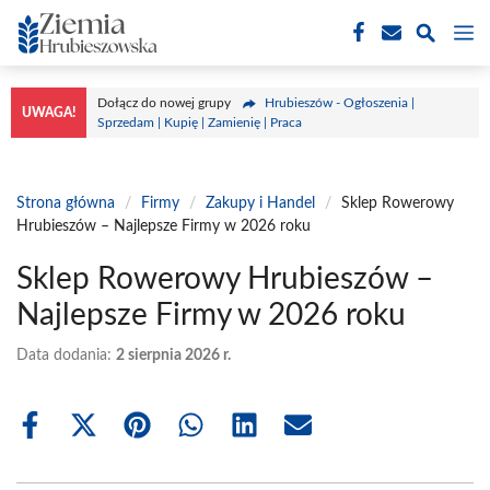
Przejdź
M
do
treści
Dołącz do nowej grupy
Hrubieszów - Ogłoszenia |
UWAGA!
Sprzedam | Kupię | Zamienię | Praca
Strona główna
/
Firmy
/
Zakupy i Handel
/
Sklep Rowerowy
Hrubieszów – Najlepsze Firmy w 2026 roku
Sklep Rowerowy Hrubieszów –
Najlepsze Firmy w 2026 roku
Data dodania:
2 sierpnia 2026 r.
Share
Share
Share
Share
Share
Share
on
on
on
on
on
on
Facebook
X
Pinterest
WhatsApp
LinkedIn
Email
(Twitter)