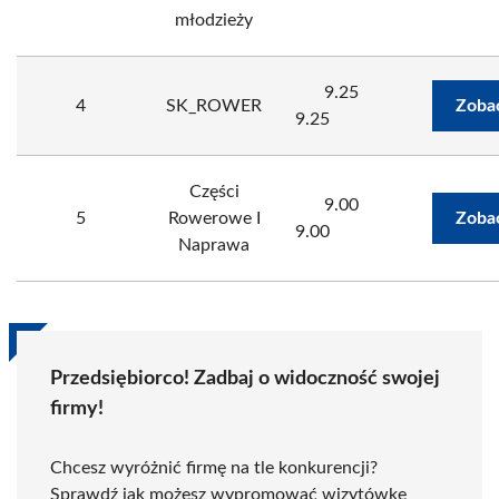
młodzieży
9.25
4
SK_ROWER
Zoba
9.25
Części
9.00
5
Rowerowe I
Zoba
9.00
Naprawa
Przedsiębiorco! Zadbaj o widoczność swojej
firmy!
Chcesz wyróżnić firmę na tle konkurencji?
Sprawdź jak możesz wypromować wizytówkę