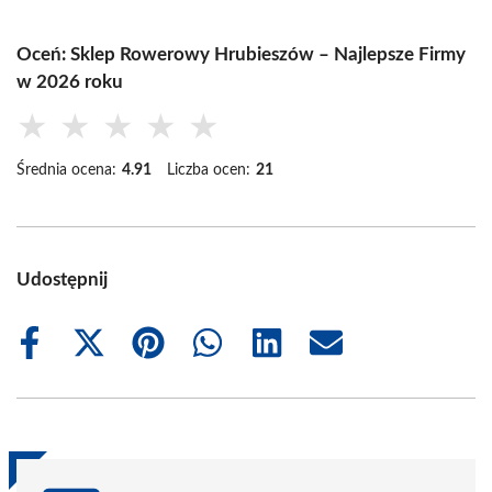
Oceń: Sklep Rowerowy Hrubieszów – Najlepsze Firmy
w 2026 roku
★
★
★
★
★
Średnia ocena:
4.91
Liczba ocen:
21
Udostępnij
Share
Share
Share
Share
Share
Share
on
on
on
on
on
on
Facebook
X
Pinterest
WhatsApp
LinkedIn
Email
(Twitter)