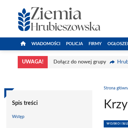
Przejdź
do
treści
WIADOMOŚCI
POLICJA
FIRMY
OGŁOSZE
UWAGA!
Dołącz do nowej grupy
Hrub
Strona główn
Krzy
Spis treści
Wstęp
WOJSKO I S