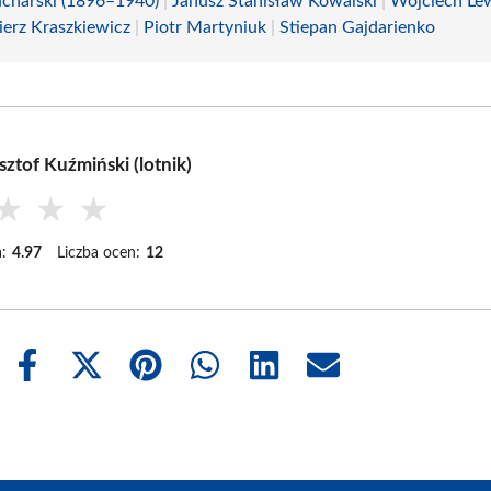
ucharski (1896–1940)
|
Janusz Stanisław Kowalski
|
Wojciech Lew
erz Kraszkiewicz
|
Piotr Martyniuk
|
Stiepan Gajdarienko
ztof Kuźmiński (lotnik)
★
★
★
:
4.97
Liczba ocen:
12
Share
Share
Share
Share
Share
Share
on
on
on
on
on
on
Facebook
X
Pinterest
WhatsApp
LinkedIn
Email
(Twitter)