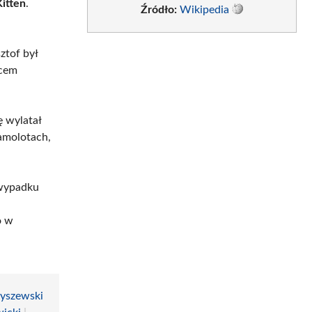
Kitten
.
Źródło:
Wikipedia
ztof był
wcem
ę wylatał
amolotach,
 wypadku
o w
yszewski