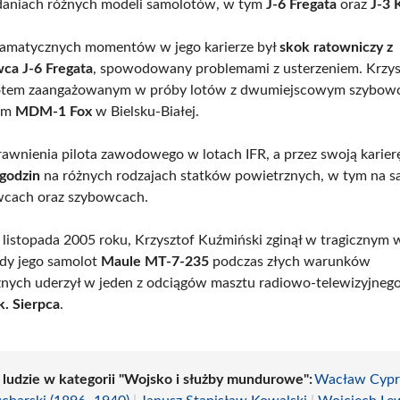
daniach różnych modeli samolotów, w tym
J-6 Fregata
oraz
J-3 
ramatycznych momentów w jego karierze był
skok ratowniczy z
ca J-6 Fregata
, spowodowany problemami z usterzeniem. Krzys
lotem zaangażowanym w próby lotów z dwumiejscowym szybo
nym
MDM-1 Fox
w Bielsku-Białej.
rawnienia pilota zawodowego w lotach IFR, a przez swoją karier
godzin
na różnych rodzajach statków powietrznych, w tym na s
cach oraz szybowcach.
7 listopada 2005 roku, Krzysztof Kuźmiński zginął w tragicznym
gdy jego samolot
Maule MT-7-235
podczas złych warunków
nych uderzył w jeden z odciągów masztu radiowo-telewizyjneg
k. Sierpca
.
i ludzie w kategorii "Wojsko i służby mundurowe":
Wacław Cypr