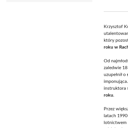
Krzysztof K
utalentowa
który pozos
roku w Rac
Od najmłods
zaledwie 18
uzupełnił o
imponująca
instruktora
roku
.
Przez więks
latach 1990
lotnictwem 