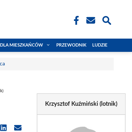
DLA MIESZKAŃCÓW
PRZEWODNIK
LUDZIE
aca
ik)
Krzysztof Kuźmiński (lotnik)
e
Share
Share