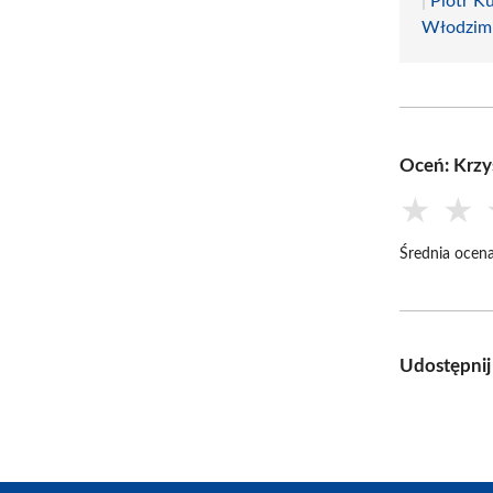
|
Piotr K
Włodzimi
Oceń: Krzys
★
★
Średnia ocena
Udostępnij