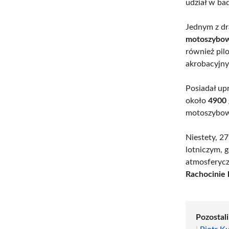
udział w ba
Jednym z d
motoszybow
również pi
akrobacyj
Posiadał up
około
4900 
motoszybow
Niestety, 2
lotniczym, 
atmosferycz
Rachocinie 
Pozostal