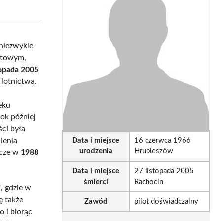
on
on
sApp
LinkedIn
Email
 niezwykle
otowym,
topada 2005
 lotnictwa.
eku
rok później
ci była
ienia
Data i miejsce
16 czerwca 1966
urodzenia
Hrubieszów
zcze w
1988
Data i miejsce
27 listopada 2005
śmierci
Rachocin
j
, gdzie w
ę także
Zawód
pilot doświadczalny
 i biorąc