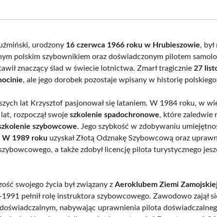
on
on
on
on
Facebook
X
Pinterest
What
(Twitter)
uźmiński, urodzony
16 czerwca 1966 roku w Hrubieszowie
, był
nym polskim szybownikiem oraz doświadczonym pilotem samol
tawił znaczący ślad w świecie lotnictwa. Zmarł tragicznie
27 lis
hocinie
, ale jego dorobek pozostaje wpisany w historię polskiego
zych lat Krzysztof pasjonował się lataniem. W 1984 roku, w wi
 lat, rozpoczął swoje
szkolenie spadochronowe
, które zaledwie 
szkolenie szybowcowe
. Jego szybkość w zdobywaniu umiejętnoś
.
W 1989 roku
uzyskał Złotą Odznakę Szybowcową oraz uprawn
 szybowcowego, a także zdobył licencję pilota turystycznego jes
zość swojego życia był związany z
Aeroklubem Ziemi Zamojskie
-1991 pełnił rolę instruktora szybowcowego. Zawodowo zajął si
doświadczalnym, nabywając uprawnienia pilota doświadczalnego