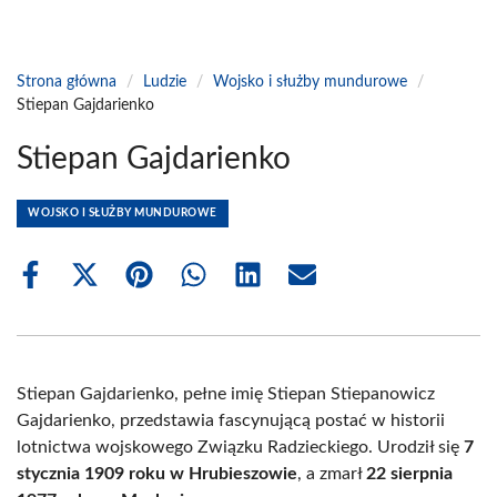
Strona główna
/
Ludzie
/
Wojsko i służby mundurowe
/
Stiepan Gajdarienko
Stiepan Gajdarienko
WOJSKO I SŁUŻBY MUNDUROWE
Share
Share
Share
Share
Share
Share
on
on
on
on
on
on
Facebook
X
Pinterest
WhatsApp
LinkedIn
Email
(Twitter)
Stiepan Gajdarienko, pełne imię Stiepan Stiepanowicz
Gajdarienko, przedstawia fascynującą postać w historii
lotnictwa wojskowego Związku Radzieckiego. Urodził się
7
stycznia 1909 roku w Hrubieszowie
, a zmarł
22 sierpnia