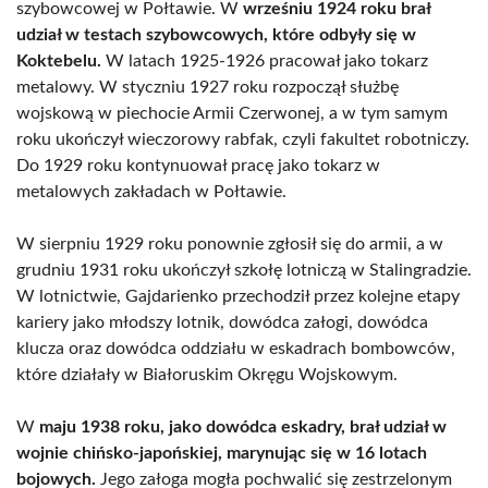
szybowcowej w Połtawie. W
wrześniu 1924 roku brał
udział w testach szybowcowych, które odbyły się w
Koktebelu.
W latach 1925-1926 pracował jako tokarz
metalowy. W styczniu 1927 roku rozpoczął służbę
wojskową w piechocie Armii Czerwonej, a w tym samym
roku ukończył wieczorowy rabfak, czyli fakultet robotniczy.
Do 1929 roku kontynuował pracę jako tokarz w
metalowych zakładach w Połtawie.
W sierpniu 1929 roku ponownie zgłosił się do armii, a w
grudniu 1931 roku ukończył szkołę lotniczą w Stalingradzie.
W lotnictwie, Gajdarienko przechodził przez kolejne etapy
kariery jako młodszy lotnik, dowódca załogi, dowódca
klucza oraz dowódca oddziału w eskadrach bombowców,
które działały w Białoruskim Okręgu Wojskowym.
W
maju 1938 roku, jako dowódca eskadry, brał udział w
wojnie chińsko-japońskiej, marynując się w 16 lotach
bojowych.
Jego załoga mogła pochwalić się zestrzelonym