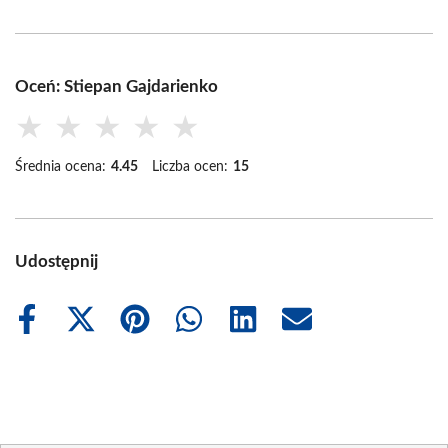
Oceń: Stiepan Gajdarienko
★
★
★
★
★
Średnia ocena:
4.45
Liczba ocen:
15
Udostępnij
Share
Share
Share
Share
Share
Share
on
on
on
on
on
on
Facebook
X
Pinterest
WhatsApp
LinkedIn
Email
(Twitter)