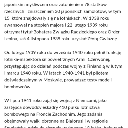
japońskim myśliwcem oraz zatonieniem 78 statków
rzecznych i zniszczeniem 30 japońskich samolotów, w tym
15, które znajdowały się na lotniskach. W 1938 roku
awansował na stopień majora i 22 lutego 1939 roku
otrzymał tytuł Bohatera Związku Radzieckiego oraz Order
Lenina, zaś 4 listopada 1939 roku uzyskał Złotą Gwiazdę.
Od lutego 1939 roku do września 1940 roku pełnił funkcję
lotnika-inspektora sił powietrznych Armii Czerwonej,
przystępując do działań podczas wojny z Finlandią w lutym
i marcu 1940 roku. W latach 1940-1941 był pilotem
doświadczalnym w Moskwie, prowadząc testy modeli
bombowców.
W lipcu 1941 roku zajął się wojną z Niemcami, jako
zastępca dowódcy eskadry 410 pułku lotnictwa
bombowego na Froncie Zachodnim. Jego zadania
obejmowały walki obronne na Białorusi i w regionie