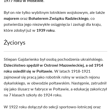
1977 roku w Moskwie
.
Był on nie tylko wybitnym lotnikiem wojskowym, ale także
majorem
oraz
Bohaterem Związku Radzieckiego
, co
potwierdza jego niezwykłe osiągnięcia i zasługi dla kraju,
które zdobył już w
1939 roku
.
Życiorys
Stiepan Gajdarienko był osobą pochodzenia ukraińskiego.
Dzieciństwo spędził w Ostrowi Mazowieckiej, a od 1914
roku osiedlił się w Połtawie.
W latach 1918-1921
zajmował się pracą jako robotnik rolny w wsiach rejonu
dykańskiego, w obwodzie połtawskim. Następnie, zatrudnił
się jako ślusarz w fabryce w Połtawie, a edukację zakończył
na 7 klasach szkoły do 1924 roku.
W 1922 roku dołączył do sekcji sportowo-lotniczej oraz