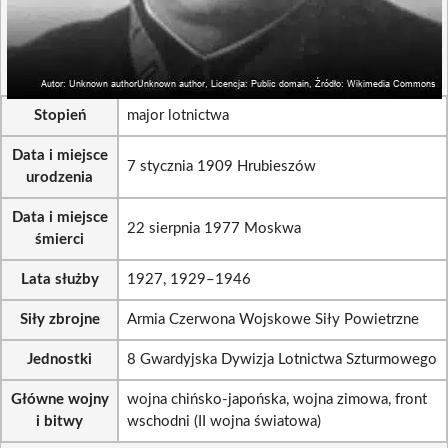
Stopień
major lotnictwa
Data i miejsce
7 stycznia 1909 Hrubieszów
urodzenia
Data i miejsce
22 sierpnia 1977 Moskwa
śmierci
Lata służby
1927, 1929–1946
Siły zbrojne
Armia Czerwona Wojskowe Siły Powietrzne
Jednostki
8 Gwardyjska Dywizja Lotnictwa Szturmowego
Główne wojny
wojna chińsko-japońska, wojna zimowa, front
i bitwy
wschodni (II wojna światowa)