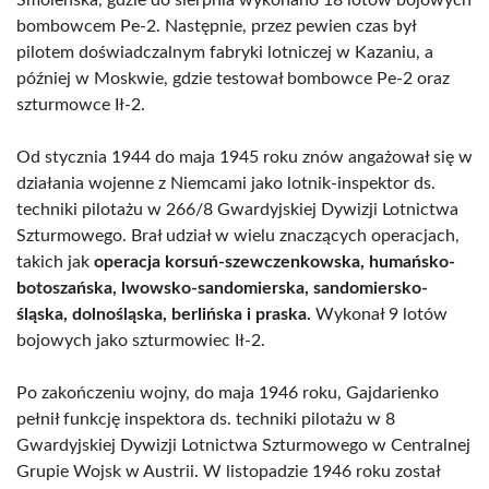
Smoleńska, gdzie do sierpnia wykonano 18 lotów bojowych
bombowcem Pe-2. Następnie, przez pewien czas był
pilotem doświadczalnym fabryki lotniczej w Kazaniu, a
później w Moskwie, gdzie testował bombowce Pe-2 oraz
szturmowce Ił-2.
Od stycznia 1944 do maja 1945 roku znów angażował się w
działania wojenne z Niemcami jako lotnik-inspektor ds.
techniki pilotażu w 266/8 Gwardyjskiej Dywizji Lotnictwa
Szturmowego. Brał udział w wielu znaczących operacjach,
takich jak
operacja korsuń-szewczenkowska, humańsko-
botoszańska, lwowsko-sandomierska, sandomiersko-
śląska, dolnośląska, berlińska i praska.
Wykonał 9 lotów
bojowych jako szturmowiec Ił-2.
Po zakończeniu wojny, do maja 1946 roku, Gajdarienko
pełnił funkcję inspektora ds. techniki pilotażu w 8
Gwardyjskiej Dywizji Lotnictwa Szturmowego w Centralnej
Grupie Wojsk w Austrii. W listopadzie 1946 roku został