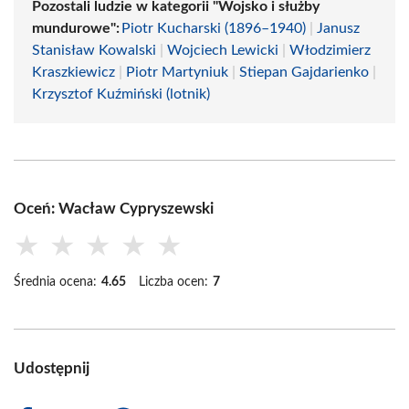
Pozostali ludzie w kategorii "Wojsko i służby
mundurowe":
Piotr Kucharski (1896–1940)
|
Janusz
Stanisław Kowalski
|
Wojciech Lewicki
|
Włodzimierz
Kraszkiewicz
|
Piotr Martyniuk
|
Stiepan Gajdarienko
|
Krzysztof Kuźmiński (lotnik)
Oceń: Wacław Cypryszewski
★
★
★
★
★
Średnia ocena:
4.65
Liczba ocen:
7
Udostępnij