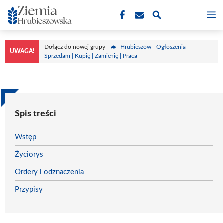
Przejdź
M
do
treści
Dołącz do nowej grupy
Hrubieszów - Ogłoszenia |
UWAGA!
Sprzedam | Kupię | Zamienię | Praca
Spis treści
Wstęp
Życiorys
Ordery i odznaczenia
Przypisy