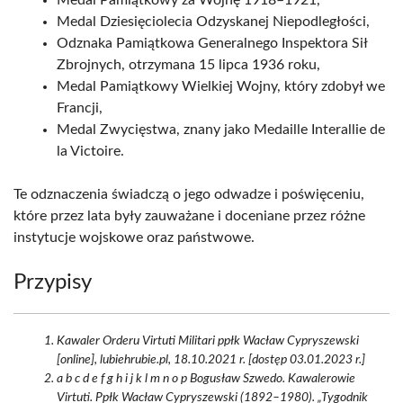
Medal Pamiątkowy za Wojnę 1918–1921,
Medal Dziesięciolecia Odzyskanej Niepodległości,
Odznaka Pamiątkowa Generalnego Inspektora Sił
Zbrojnych, otrzymana 15 lipca 1936 roku,
Medal Pamiątkowy Wielkiej Wojny, który zdobył we
Francji,
Medal Zwycięstwa, znany jako Medaille Interallie de
la Victoire.
Te odznaczenia świadczą o jego odwadze i poświęceniu,
które przez lata były zauważane i doceniane przez różne
instytucje wojskowe oraz państwowe.
Przypisy
Kawaler Orderu Virtuti Militari ppłk Wacław Cypryszewski
[online], lubiehrubie.pl, 18.10.2021 r. [dostęp 03.01.2023 r.]
a b c d e f g h i j k l m n o p Bogusław Szwedo. Kawalerowie
Virtuti. Ppłk Wacław Cypryszewski (1892–1980). „Tygodnik