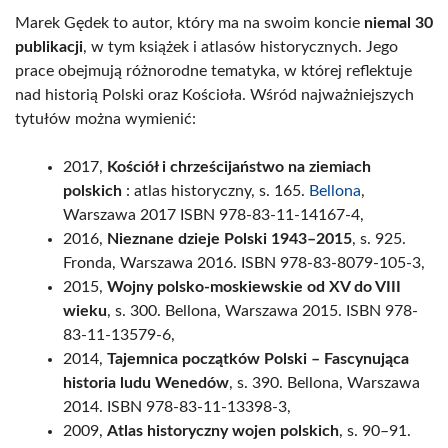
Marek Gędek to autor, który ma na swoim koncie
niemal 30
publikacji
, w tym książek i atlasów historycznych. Jego
prace obejmują różnorodne tematyka, w której reflektuje
nad historią Polski oraz Kościoła. Wśród najważniejszych
tytułów można wymienić:
2017,
Kościół i chrześcijaństwo na ziemiach
polskich
: atlas historyczny, s. 165.
Bellona
,
Warszawa 2017 ISBN 978-83-11-14167-4,
2016,
Nieznane dzieje Polski 1943–2015
, s. 925.
Fronda, Warszawa 2016. ISBN 978-83-8079-105-3,
2015,
Wojny polsko-moskiewskie od XV do VIII
wieku
, s. 300. Bellona, Warszawa 2015. ISBN 978-
83-11-13579-6,
2014,
Tajemnica początków Polski – Fascynująca
historia ludu Wenedów
, s. 390. Bellona, Warszawa
2014. ISBN 978-83-11-13398-3,
2009,
Atlas historyczny wojen polskich
, s. 90–91.