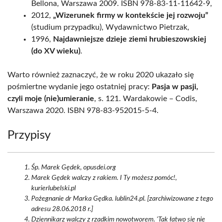
Bellona, Warszawa 2009. ISBN 978-83-11-11642-9,
2012,
„Wizerunek firmy w kontekście jej rozwoju”
(studium przypadku), Wydawnictwo Pietrzak,
1996,
Najdawniejsze dzieje ziemi hrubieszowskiej
(do XV wieku)
.
Warto również zaznaczyć, że w roku 2020 ukazało się
pośmiertne wydanie jego ostatniej pracy:
Pasja w pasji,
czyli moje (nie)umieranie
, s. 121. Wardakowie – Codis,
Warszawa 2020. ISBN 978-83-952015-5-4.
Przypisy
Śp. Marek Gędek, opusdei.org
Marek Gędek walczy z rakiem. I Ty możesz pomóc!,
kurierlubelski.pl
Pożegnanie dr Marka Gędka. lublin24.pl. [zarchiwizowane z tego
adresu 28.06.2018 r.]
Dziennikarz walczy z rzadkim nowotworem. 'Tak łatwo się nie