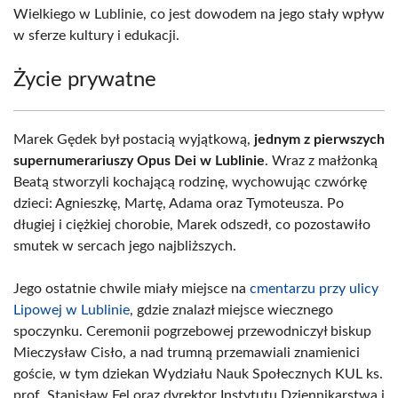
Wielkiego w Lublinie, co jest dowodem na jego stały wpływ
w sferze kultury i edukacji.
Życie prywatne
Marek Gędek był postacią wyjątkową,
jednym z pierwszych
supernumerariuszy Opus Dei w Lublinie
. Wraz z małżonką
Beatą stworzyli kochającą rodzinę, wychowując czwórkę
dzieci: Agnieszkę, Martę, Adama oraz Tymoteusza. Po
długiej i ciężkiej chorobie, Marek odszedł, co pozostawiło
smutek w sercach jego najbliższych.
Jego ostatnie chwile miały miejsce na
cmentarzu przy ulicy
Lipowej w Lublinie
, gdzie znalazł miejsce wiecznego
spoczynku. Ceremonii pogrzebowej przewodniczył biskup
Mieczysław Cisło, a nad trumną przemawiali znamienici
goście, w tym dziekan Wydziału Nauk Społecznych KUL ks.
prof. Stanisław Fel oraz dyrektor Instytutu Dziennikarstwa i