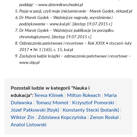
poddaję' – www.dziennikwschodni.pl
Pasja w pasji, czyli moje (nie)umieranie - Marek Gędek, sklepaf.pl
Dr Marek Gędek – Ważniejsze nagrody, wyróżnienia i
podziękowania – www.kul.pl/. [dostęp 19.07.2015 r.]
Dr Marek Gędek – Ważniejsze publikacje (w porządku
chronologicznym). [dostęp 19.07.2015 r.]
Odznaczenia państwowe i resortowe – Rok XXIX • styczeń–luty
2017 • Nr 1 (165), s. 15, kul.pl
Zasłużeni ludzie książki – odznaczenia państwowe i resortowe –
www.sbp.pl
Pozostali ludzie w kategorii "Nauka i
edukacja":
Teresa Klimek
|
Milton Rokeach
|
Maria
Duławska
|
Tomasz Momot
|
Krzysztof Pomorski
|
Józef Patkowski (fizyk)
|
Konstanty Stecki (botanik)
|
Wiktor Zin
|
Zdzisława Kopczyńska
|
Zenon Roskal
|
Anatol Listowski