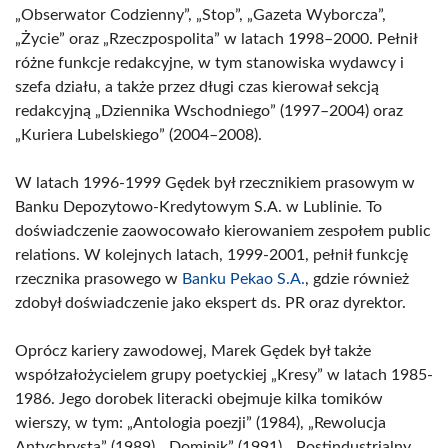
„Obserwator Codzienny”, „Stop”, „Gazeta Wyborcza”,
„Życie” oraz „Rzeczpospolita” w latach 1998–2000. Pełnił
różne funkcje redakcyjne, w tym stanowiska wydawcy i
szefa działu, a także przez długi czas kierował sekcją
redakcyjną „Dziennika Wschodniego” (1997–2004) oraz
„Kuriera Lubelskiego” (2004–2008).
W latach 1996-1999 Gędek był rzecznikiem prasowym w
Banku Depozytowo-Kredytowym S.A. w Lublinie. To
doświadczenie zaowocowało kierowaniem zespołem public
relations. W kolejnych latach, 1999-2001, pełnił funkcję
rzecznika prasowego w
Banku Pekao S.A.
, gdzie również
zdobył doświadczenie jako ekspert ds. PR oraz dyrektor.
Oprócz kariery zawodowej, Marek Gędek był także
współzałożycielem grupy poetyckiej „Kresy” w latach 1985-
1986. Jego dorobek literacki obejmuje kilka tomików
wierszy, w tym: „Antologia poezji” (1984), „Rewolucja
Antychrysta” (1989), „Dominik” (1991), „Postindustrialny