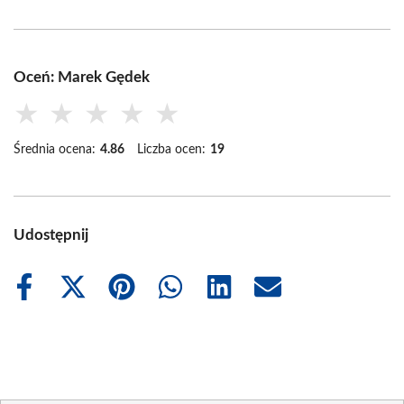
Oceń: Marek Gędek
★
★
★
★
★
Średnia ocena:
4.86
Liczba ocen:
19
Udostępnij
Share
Share
Share
Share
Share
Share
on
on
on
on
on
on
Facebook
X
Pinterest
WhatsApp
LinkedIn
Email
(Twitter)