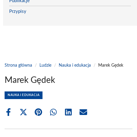
Publikacje
Przypisy
Strona główna
/
Ludzie
/
Nauka i edukacja
/
Marek Gędek
Marek Gędek
NAUKA I EDUKACJA
Share
Share
Share
Share
Share
Share
on
on
on
on
on
on
Facebook
X
Pinterest
WhatsApp
LinkedIn
Email
(Twitter)