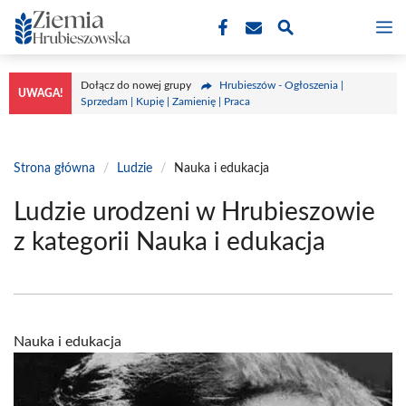
Przejdź
M
do
treści
Dołącz do nowej grupy
Hrubieszów - Ogłoszenia |
UWAGA!
Sprzedam | Kupię | Zamienię | Praca
Strona główna
/
Ludzie
/
Nauka i edukacja
Ludzie urodzeni w Hrubieszowie
z kategorii Nauka i edukacja
Nauka i edukacja