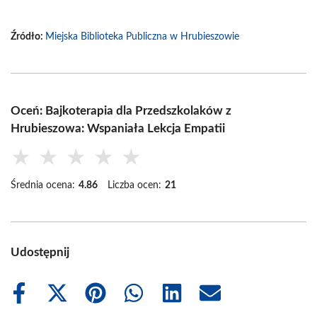
Źródło:
Miejska Biblioteka Publiczna w Hrubieszowie
Oceń: Bajkoterapia dla Przedszkolaków z
Hrubieszowa: Wspaniała Lekcja Empatii
★
★
★
★
★
Średnia ocena:
4.86
Liczba ocen:
21
Udostępnij
Share
Share
Share
Share
Share
Share
on
on
on
on
on
on