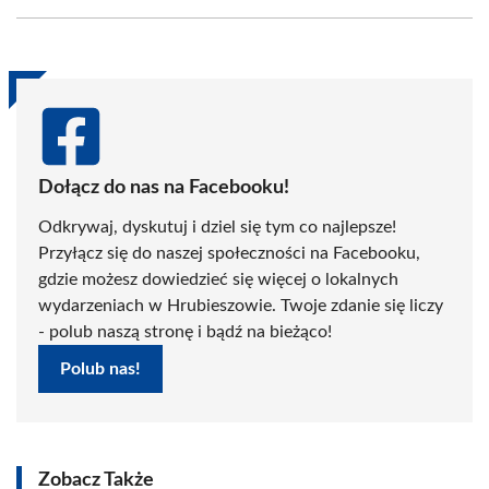
Facebook
X
Pinterest
WhatsApp
LinkedIn
Email
(Twitter)
Dołącz do nas na Facebooku!
Odkrywaj, dyskutuj i dziel się tym co najlepsze!
Przyłącz się do naszej społeczności na Facebooku,
gdzie możesz dowiedzieć się więcej o lokalnych
wydarzeniach w Hrubieszowie. Twoje zdanie się liczy
- polub naszą stronę i bądź na bieżąco!
Polub nas!
Zobacz Także