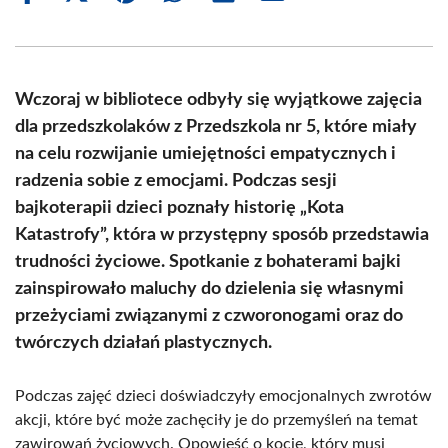
on
on
on
on
on
on
Facebook
X
Pinterest
WhatsApp
LinkedIn
Email
(Twitter)
Wczoraj w bibliotece odbyły się wyjątkowe zajęcia
dla przedszkolaków z Przedszkola nr 5, które miały
na celu rozwijanie umiejętności empatycznych i
radzenia sobie z emocjami. Podczas sesji
bajkoterapii dzieci poznały historię „Kota
Katastrofy”, która w przystępny sposób przedstawia
trudności życiowe. Spotkanie z bohaterami bajki
zainspirowało maluchy do dzielenia się własnymi
przeżyciami związanymi z czworonogami oraz do
twórczych działań plastycznych.
Podczas zajęć dzieci doświadczyły emocjonalnych zwrotów
akcji, które być może zachęciły je do przemyśleń na temat
zawirowań życiowych. Opowieść o kocie, który musi