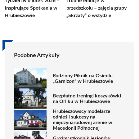
Tydzień Bibliotek 2026 –
Trudne emocje w
Inspirujące Spotkania w
przedszkolu – zajęcia grupy
Hrubieszowie
„Skrzaty” o wstydzie
Podobne Artykuły
Rodzinny Piknik na Osiedlu
„Garnizon” w Hrubieszowie
Bezpłatne treningi koszykówki
na Orliku w Hrubieszowie
Hrubieszowscy modelarze
odnieśli sukcesy na
międzynarodowej arenie w
Macedonii Północnej
Groźny szkodnik jesionów