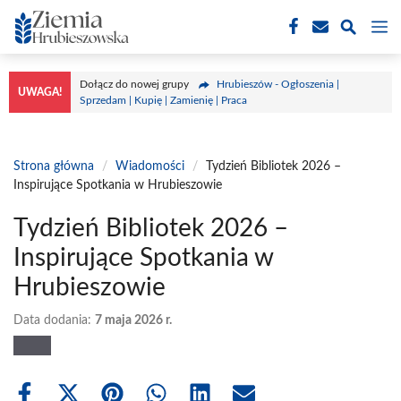
Przejdź
M
do
treści
Dołącz do nowej grupy
Hrubieszów - Ogłoszenia |
UWAGA!
Sprzedam | Kupię | Zamienię | Praca
Strona główna
/
Wiadomości
/
Tydzień Bibliotek 2026 –
Inspirujące Spotkania w Hrubieszowie
Tydzień Bibliotek 2026 –
Inspirujące Spotkania w
Hrubieszowie
Data dodania:
7 maja 2026 r.
Share
Share
Share
Share
Share
Share