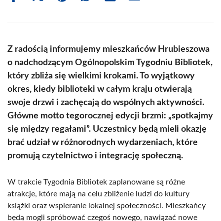
on
on
on
on
on
on
Facebook
X
Pinterest
WhatsApp
LinkedIn
Email
(Twitter)
Z radością informujemy mieszkańców Hrubieszowa
o nadchodzącym Ogólnopolskim Tygodniu Bibliotek,
który zbliża się wielkimi krokami. To wyjątkowy
okres, kiedy biblioteki w całym kraju otwierają
swoje drzwi i zachęcają do wspólnych aktywności.
Główne motto tegorocznej edycji brzmi: „spotkajmy
się między regałami”. Uczestnicy będą mieli okazję
brać udział w różnorodnych wydarzeniach, które
promują czytelnictwo i integrację społeczną.
W trakcie Tygodnia Bibliotek zaplanowane są różne
atrakcje, które mają na celu zbliżenie ludzi do kultury
książki oraz wspieranie lokalnej społeczności. Mieszkańcy
będą mogli spróbować czegoś nowego, nawiązać nowe