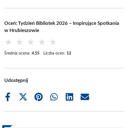
Oceń: Tydzień Bibliotek 2026 – Inspirujące Spotkania
w Hrubieszowie
★
★
★
★
★
Średnia ocena:
4.55
Liczba ocen:
12
Udostępnij
Share
Share
Share
Share
Share
Share
on
on
on
on
on
on
Facebook
X
Pinterest
WhatsApp
LinkedIn
Email
(Twitter)